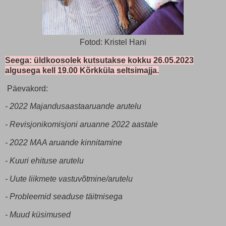
Fotod: Kristel Hani
Seega: üldkoosolek kutsutakse kokku 26.05.2023
algusega kell 19.00 Kõrkküla seltsimajja.
Päevakord:
- 2022 Majandusaastaaruande arutelu
- Revisjonikomisjoni aruanne 2022 aastale
- 2022 MAA aruande kinnitamine
- Kuuri ehituse arutelu
- Uute liikmete vastuvõtmine/arutelu
- Probleemid seaduse täitmisega
- Muud küsimused