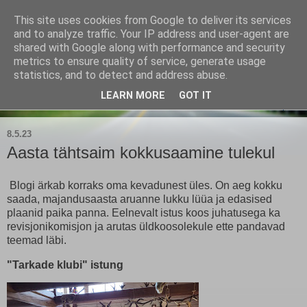
This site uses cookies from Google to deliver its services
Kärla Jahimeeste Selts
and to analyze traffic. Your IP address and user-agent are
shared with Google along with performance and security
metrics to ensure quality of service, generate usage
Blogi Saaremaa keskpaiga jahimeeste tegemistest
statistics, and to detect and address abuse.
LEARN MORE
GOT IT
▼
8.5.23
Aasta tähtsaim kokkusaamine tulekul
Blogi ärkab korraks oma kevadunest üles. On aeg kokku
saada, majandusaasta aruanne lukku lüüa ja edasised
plaanid paika panna. Eelnevalt istus koos juhatusega ka
revisjonikomisjon ja arutas üldkoosolekule ette pandavad
teemad läbi.
"Tarkade klubi" istung