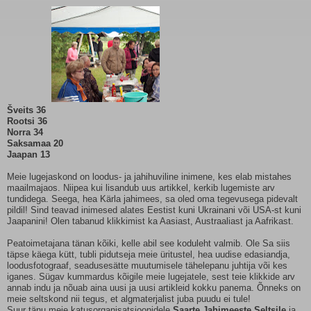
Šveits
36
Rootsi
36
Norra
34
Saksamaa
20
Jaapan
13
Meie lugejaskond on loodus- ja jahihuviline inimene, kes elab mistahes
maailmajaos. Niipea kui lisandub uus artikkel, kerkib lugemiste arv
tundidega. Seega, hea Kärla jahimees, sa oled oma tegevusega pidevalt
pildil! Sind teavad inimesed alates Eestist kuni Ukrainani või USA-st kuni
Jaapanini! Olen tabanud klikkimist ka Aasiast, Austraaliast ja Aafrikast.
Peatoimetajana tänan kõiki, kelle abil see koduleht valmib. Ole Sa siis
täpse käega kütt, tubli pidutseja meie üritustel, hea uudise edasiandja,
loodusfotograaf, seadusesätte muutumisele tähelepanu juhtija või kes
iganes. Sügav kummardus kõigile meie lugejatele, sest teie klikkide arv
annab indu ja nõuab aina uusi ja uusi artikleid kokku panema. Õnneks on
meie seltskond nii tegus, et algmaterjalist juba puudu ei tule!
Suur tänu meie katusorganisatsioonidele
Saarte Jahimeeste Seltsile
ja