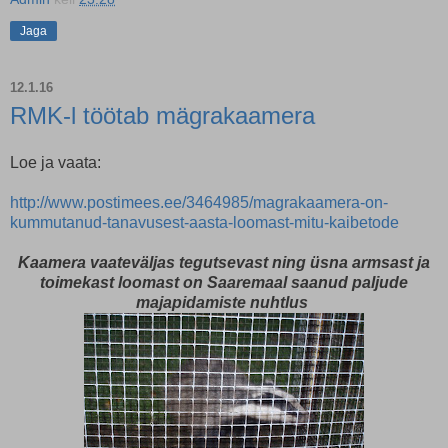
Jaga
12.1.16
RMK-l töötab mägrakaamera
Loe ja vaata:
http://www.postimees.ee/3464985/magrakaamera-on-
kummutanud-tanavusest-aasta-loomast-mitu-kaibetode
Kaamera vaateväljas tegutsevast ning üsna armsast ja
toimekast loomast on Saaremaal saanud paljude
majapidamiste nuhtlus