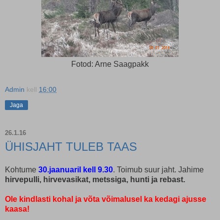
Fotod: Arne Saagpakk
Admin
kell
16:00
Jaga
26.1.16
ÜHISJAHT TULEB TAAS
Kohtume
30.jaanuaril kell 9.30
. Toimub suur jaht. Jahime
hirvepulli, hirvevasikat, metssiga, hunti ja rebast.
Ole kindlasti kohal ja võta võimalusel ka kedagi ajusse
kaasa!