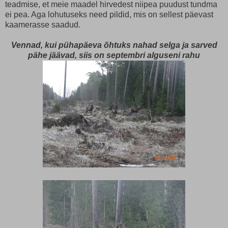
teadmise, et meie maadel hirvedest niipea puudust tundma
ei pea. Aga lohutuseks need pildid, mis on sellest päevast
kaamerasse saadud.
Vennad, kui pühapäeva õhtuks nahad selga ja sarved
pähe jäävad, siis on septembri alguseni rahu