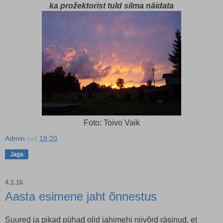
ka prožektorist tuld silma näidata
Foto: Toivo Vaik
Admin
kell
18:20
Jaga
4.1.16
Aasta esimene jaht õnnestus
Suured ja pikad pühad olid jahimehi niivõrd räsinud, et