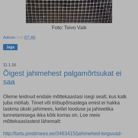
Foto: Toivo Vaik
Admin
kell
07:46
Jaga
11.1.16
Õigest jahimehest palgamõrtsukat ei
saa
Oleme leidnud endale mõttekaaslasi isegi sealt, kus katk
juba möllab. Tiinet või triibupõrsastega emist ei hakka
laskma ükski jahimees, kellel looduse ja jahieetika
tunnetamisega ikka kõik korras on. Loe meie
mõttekaaslastest lähemalt:
http://tartu.postimees.ee/3463415/jahimehed-torguvad-