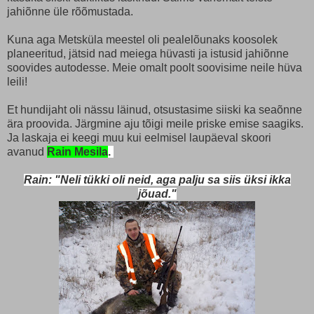
jahiõnne üle rõõmustada.
Kuna aga Metsküla meestel oli pealelõunaks koosolek
planeeritud, jätsid nad meiega hüvasti ja istusid jahiõnne
soovides autodesse. Meie omalt poolt soovisime neile hüva
leili!
Et hundijaht oli nässu läinud, otsustasime siiski ka seaõnne
ära proovida. Järgmine aju tõigi meile priske emise saagiks.
Ja laskaja ei keegi muu kui eelmisel laupäeval skoori
avanud
Rain Mesila
.
Rain: "Neli tükki oli neid, aga palju sa siis üksi ikka
jõuad."