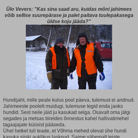
Ülo Vevers: "Kas sina saad aru, kuidas mõni jahimees
võib sellise suurepärase ja palet paitava tuulepakasega
üldse koju jääda?"
Hundijaht, mille peale kulus pool päeva, tulemust ei andnud.
Jahimeeste poolelt muidugi, tulemuse tegid enda jaoks
hundid. Sest neile jäid ju kasukad selga. Osavalt oma jälgi
segades ja metsas tiireldes õnnestus kahel hallivatimehel
tagaajajate küüsist pääseda.
Ühel hetkel tuli teade, et Võhma mehed olevat ühe hundi
kasuka siiski auklikus lasknud. Saime vähemalt teiste