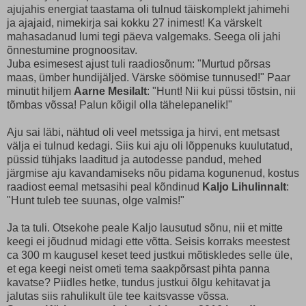
ajujahis energiat taastama oli tulnud täiskomplekt jahimehi
ja ajajaid, nimekirja sai kokku 27 inimest! Ka värskelt
mahasadanud lumi tegi päeva valgemaks. Seega oli jahi
õnnestumine prognoositav.
Juba esimesest ajust tuli raadiosõnum: "Murtud põrsas
maas, ümber hundijäljed. Värske söömise tunnused!" Paar
minutit hiljem
Aarne Mesilalt
: "Hunt! Nii kui püssi tõstsin, nii
tõmbas võssa! Palun kõigil olla tähelepanelik!"
Aju sai läbi, nähtud oli veel metssiga ja hirvi, ent metsast
välja ei tulnud kedagi. Siis kui aju oli lõppenuks kuulutatud,
püssid tühjaks laaditud ja autodesse pandud, mehed
järgmise aju kavandamiseks nõu pidama kogunenud, kostus
raadiost eemal metsasihi peal kõndinud
Kaljo Lihulinnalt
:
"Hunt tuleb tee suunas, olge valmis!"
Ja ta tuli. Otsekohe peale Kaljo lausutud sõnu, nii et mitte
keegi ei jõudnud midagi ette võtta. Seisis korraks meestest
ca 300 m kaugusel keset teed justkui mõtiskledes selle üle,
et ega keegi neist ometi tema saakpõrsast pihta panna
kavatse? Piidles hetke, tundus justkui õlgu kehitavat ja
jalutas siis rahulikult üle tee kaitsvasse võssa.