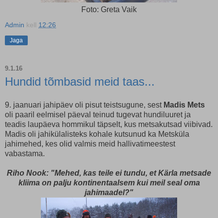
Foto: Greta Vaik
Admin
kell
12:26
Jaga
9.1.16
Hundid tõmbasid meid taas...
9. jaanuari jahipäev oli pisut teistsugune, sest
Madis Mets
oli paaril eelmisel päeval teinud tugevat hundiluuret ja
teadis laupäeva hommikul täpselt, kus metsakutsad viibivad.
Madis oli jahikülalisteks kohale kutsunud ka Metsküla
jahimehed, kes olid valmis meid hallivatimeestest
vabastama.
Riho Nook: "Mehed, kas teile ei tundu, et Kärla metsade
kliima on palju kontinentaalsem kui meil seal oma
jahimaadel?"