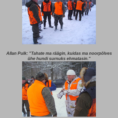
Allan Pulk: "Tahate ma räägin, kuidas ma noorpõlves
ühe hundi surnuks ehmatasin."