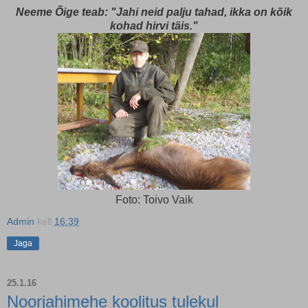
Neeme Õige teab: "Jahi neid palju tahad, ikka on kõik
kohad hirvi täis."
Foto: Toivo Vaik
Admin
kell
16:39
Jaga
25.1.16
Noorjahimehe koolitus tulekul