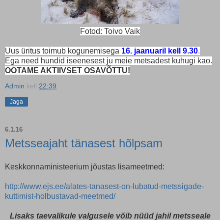
Fotod: Toivo Vaik
Uus üritus toimub kogunemisega
16. jaanuaril kell 9.30
.
Ega need hundid iseenesest ju meie metsadest kuhugi kao.
OOTAME AKTIIVSET OSAVÕTTU!
Admin
kell
22:39
Jaga
6.1.16
Metsseajaht tänasest hõlpsam
Keskkonnaministeerium jõustas lisameetmed:
http://www.ejs.ee/alates-tanasest-on-lubatud-metssigade-
kuttimist-holbustavad-meetmed/
Lisaks taevalikule valgusele võib nüüd jahil metsseale