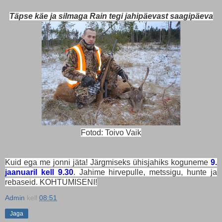
Täpse käe ja silmaga Rain tegi jahipäevast saagipäeva
Fotod: Toivo Vaik
Kuid ega me jonni jäta! Järgmiseks ühisjahiks koguneme
9.
jaanuaril kell 9.30
. Jahime hirvepulle, metssigu, hunte ja
rebaseid. KOHTUMISENI!
Admin
kell
08:51
Jaga