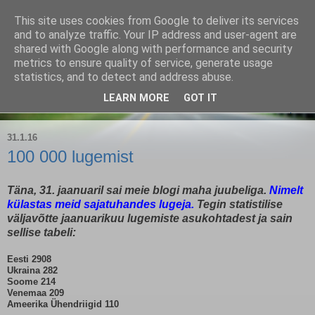
This site uses cookies from Google to deliver its services
Kärla Jahimeeste Selts
and to analyze traffic. Your IP address and user-agent are
shared with Google along with performance and security
metrics to ensure quality of service, generate usage
Blogi Saaremaa keskpaiga jahimeeste tegemistest
statistics, and to detect and address abuse.
LEARN MORE
GOT IT
▼
31.1.16
100 000 lugemist
Täna, 31. jaanuaril sai meie blogi maha juubeliga.
Nimelt
külastas meid sajatuhandes lugeja.
Tegin statistilise
väljavõtte jaanuarikuu lugemiste asukohtadest ja sain
sellise tabeli:
Eesti 2908
Ukraina 282
Soome 214
Venemaa 209
Ameerika Ühendriigid
110