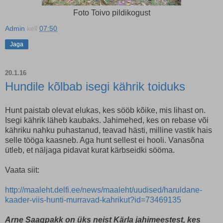
Foto Toivo pildikogust
Admin
kell
07:50
Jaga
20.1.16
Hundile kõlbab isegi kährik toiduks
Hunt paistab olevat elukas, kes sööb kõike, mis lihast on.
Isegi kährik läheb kaubaks. Jahimehed, kes on rebase või
kähriku nahku puhastanud, teavad hästi, milline vastik hais
selle tööga kaasneb. Aga hunt sellest ei hooli. Vanasõna
ütleb, et näljaga pidavat kurat kärbseidki sööma.
Vaata siit:
http://maaleht.delfi.ee/news/maaleht/uudised/haruldane-
kaader-viis-hunti-murravad-kahrikut?id=73469135
Arne Saagpakk on üks neist Kärla jahimeestest, kes