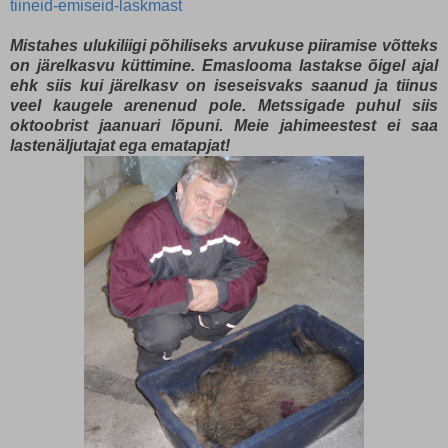
tiineid-emiseid-laskmast
Mistahes ulukiliigi põhiliseks arvukuse piiramise võtteks
on järelkasvu küttimine. Emaslooma lastakse õigel ajal
ehk siis kui järelkasv on iseseisvaks saanud ja tiinus
veel kaugele arenenud pole. Metssigade puhul siis
oktoobrist jaanuari lõpuni. Meie jahimeestest ei saa
lastenäljutajat ega ematapjat!