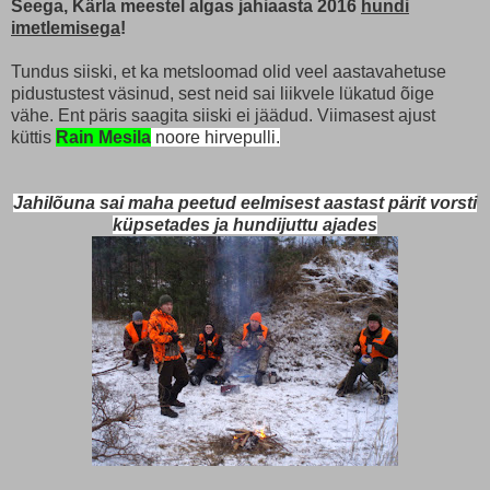
Seega, Kärla meestel algas jahiaasta 2016
hundi
imetlemisega
!
Tundus siiski, et ka metsloomad olid veel aastavahetuse
pidustustest väsinud, sest neid sai liikvele lükatud õige
vähe. Ent päris saagita siiski ei jäädud. Viimasest ajust
küttis
Rain Mesila
noore hirvepulli.
Jahilõuna sai maha peetud eelmisest aastast pärit vorsti
küpsetades ja hundijuttu ajades