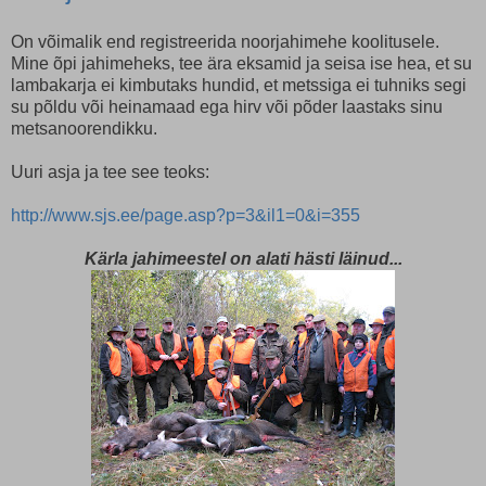
On võimalik end registreerida noorjahimehe koolitusele.
Mine õpi jahimeheks, tee ära eksamid ja seisa ise hea, et su
lambakarja ei kimbutaks hundid, et metssiga ei tuhniks segi
su põldu või heinamaad ega hirv või põder laastaks sinu
metsanoorendikku.
Uuri asja ja tee see teoks:
http://www.sjs.ee/page.asp?p=3&il1=0&i=355
Kärla jahimeestel on alati hästi läinud...