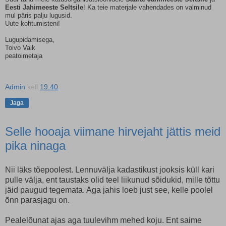
Eesti Jahimeeste Seltsile
! Ka teie materjale vahendades on valminud
mul päris palju lugusid.
Uute kohtumisteni!
Lugupidamisega,
Toivo Vaik
peatoimetaja
Admin
kell
19:40
Jaga
Selle hooaja viimane hirvejaht jättis meid
pika ninaga
Nii läks tõepoolest. Lennuvälja kadastikust jooksis küll kari
pulle välja, ent taustaks olid teel liikunud sõidukid, mille tõttu
jäid paugud tegemata. Aga jahis loeb just see, kelle poolel
õnn parasjagu on.
Pealelõunat ajas aga tuulevihm mehed koju. Ent saime