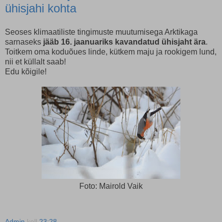
ühisjahi kohta
Seoses klimaatiliste tingimuste muutumisega Arktikaga
sarnaseks
jääb 16. jaanuariks kavandatud ühisjaht ära
.
Toitkem oma koduõues linde, kütkem maju ja rookigem lund,
nii et küllalt saab!
Edu kõigile!
Foto: Mairold Vaik
Admin
kell
23:28