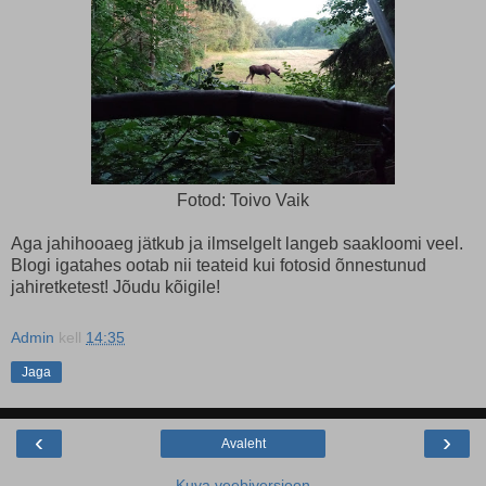
Fotod: Toivo Vaik
Aga jahihooaeg jätkub ja ilmselgelt langeb saakloomi veel.
Blogi igatahes ootab nii teateid kui fotosid õnnestunud
jahiretketest! Jõudu kõigile!
Admin
kell
14:35
Jaga
‹
›
Avaleht
Kuva veebiversioon