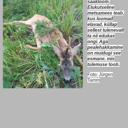
saakloom.
Elukutseline
metsamees teab,
kus loomad
elavad, küllap
sellest tulenevalt
ta nii edukas
ongi. Aga
pealehakkamine
on muidugi see
esmane, mis
tulemuse toob.
Foto: Jürgen
Tamm