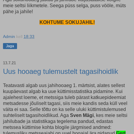
meie seltsi liikmetele. Seega püss selga, puss vööle, müts
pähe ja jahile!
KOHTUME SOKUJAHIL!
Admin
kell
18:33
Jaga
13.7.21
Uus hooaeg tulemustelt tagasihoidlik
Teatavasti algab uus jahihooaeg 1. märtsist, alates sellest
kuupäevast algab ka uue küttimisstatistika pidamine. Kui
ajalehest loeme, et metssiga tuleb pärast katkuepideemiat
metsadesse jõuliselt tagasi, siis meie kandis seda küll veel
väita ei saa. Selle tõttu on ka selle uluki küttimistulemused
suhteliselt tagasihoidlikud. Aga
Sven Mägi
, kes meie seltsi
jahilubade ja statistikaga tegelema pandud, edastas
metssea küttimise kohta blogile järgmised andmed:
tulemusliku metsseajahi on uuel hooajal ära pidanud
Gert