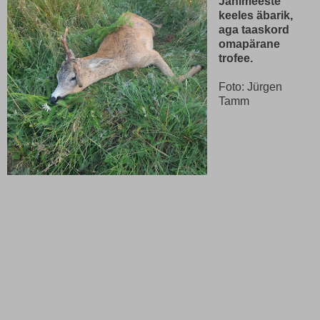
Jahimeeste
keeles äbarik,
aga taaskord
omapärane
trofee.
Foto: Jürgen
Tamm