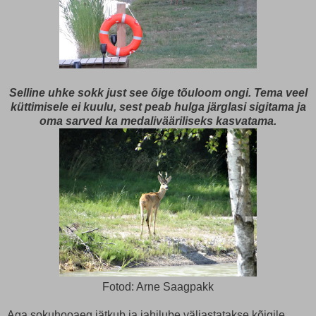
Selline uhke sokk just see õige tõuloom ongi. Tema veel
küttimisele ei kuulu, sest peab hulga järglasi sigitama ja
oma sarved ka medalivääriliseks kasvatama.
Fotod: Arne Saagpakk
Aga sokuhooaeg jätkub ja jahilube väljastatakse kõigile