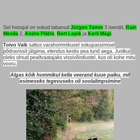
Sel hooajal on sokud tabanud
Jürgen Tamm
3 isendit,
Rain
Mesila
2,
Andre Pildre
,
Bert Lepik
ja
Kerli Mägi
.
Toivo Vaik
sattus varahommikusel sokupassimisel
põdravissit jälgima, etendus kestis pea tund aega. Justkui
oleks olnud pealtvaatajaks vissivõistlustel, kus oli kohe mitu
vooru.
Algas kõik hommikul kella veerand kuue paiku, mil
esimeseks tegevuseks oli soolalimpsimine