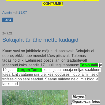
KOHTUME!
Admin
kell
23:07
Jaga
24.7.21
Sokujaht äi lähe mette kudagid
Kuum suvi on jahikirele mõjunud laastavalt. Sokujaht ei
edene, ehkki lube meestel käes piisavalt. Tulemus
tagasihoidlik. Eelmisest loost siiani on teadaolevalt
langenud kaks isendit, 17. juulil tegi tabamuse
Toivo Vaik
ja
19. juulil
Jürgen Tamm
, kellel juba hooaja neljas saakloom
k
äes. Ent vaatame siis üle, kes looduses liigub ja milliseid
trofeesid on seni saadud. Saame näidata neid, mis blogile
laekunud.
Jürgeni
järjekorras teine