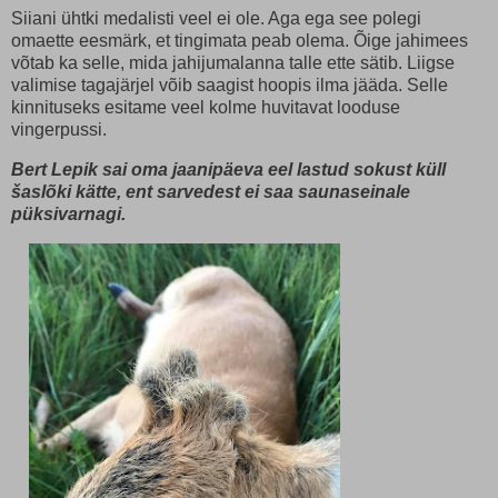
Siiani ühtki medalisti veel ei ole. Aga ega see polegi
omaette eesmärk, et tingimata peab olema. Õige jahimees
võtab ka selle, mida jahijumalanna talle ette sätib. Liigse
valimise tagajärjel võib saagist hoopis ilma jääda. Selle
kinnituseks esitame veel kolme huvitavat looduse
vingerpussi.
Bert Lepik sai oma jaanipäeva eel lastud sokust küll
šaslõki kätte, ent sarvedest ei saa saunaseinale
püksivarnagi.