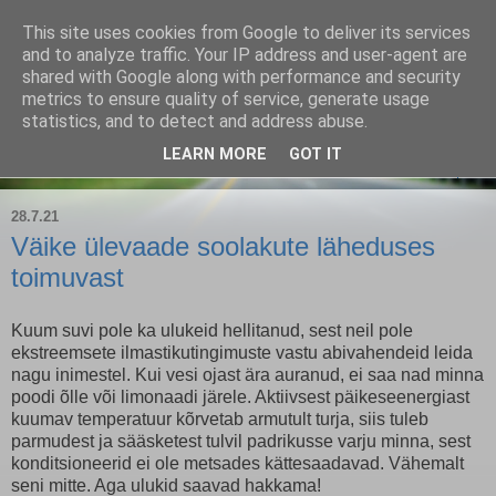
This site uses cookies from Google to deliver its services
Kärla Jahimeeste Selts
and to analyze traffic. Your IP address and user-agent are
shared with Google along with performance and security
metrics to ensure quality of service, generate usage
Blogi Saaremaa keskpaiga jahimeeste tegemistest
statistics, and to detect and address abuse.
LEARN MORE
GOT IT
▼
28.7.21
Väike ülevaade soolakute läheduses
toimuvast
Kuum suvi pole ka ulukeid hellitanud, sest neil pole
ekstreemsete ilmastikutingimuste vastu abivahendeid leida
nagu inimestel. Kui vesi ojast ära auranud, ei saa nad minna
poodi õlle või limonaadi järele. Aktiivsest päikeseenergiast
kuumav temperatuur kõrvetab armutult turja, siis tuleb
parmudest ja sääsketest tulvil padrikusse varju minna, sest
konditsioneerid ei ole metsades kättesaadavad. Vähemalt
seni mitte. Aga ulukid saavad hakkama!