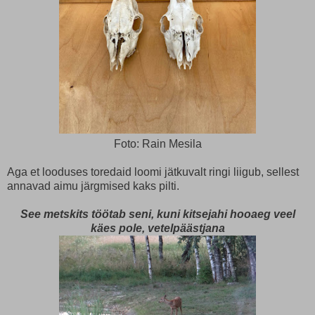
Foto: Rain Mesila
Aga et looduses toredaid loomi jätkuvalt ringi liigub, sellest
annavad aimu järgmised kaks pilti.
See metskits töötab seni, kuni kitsejahi hooaeg veel
käes pole, vetelpäästjana