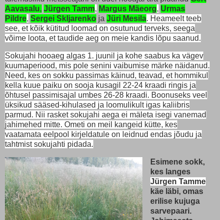
Aavasalu
,
Jürgen Tamm
,
Margus Mäeorg
,
Urmas
Pildre
,
Sergei Skljarenko
ja
Jüri Mesila
. Heameelt teeb
see, et kõik kütitud loomad on osutunud terveks, seega
võime loota, et taudide aeg on meie kandis lõpu saanud.
Sokujahi hooaeg algas 1. juunil ja kohe saabus ka vägev
kuumaperiood, mis pole senini vaibumise märke näidanud.
Need, kes on sokku passimas käinud, teavad, et hommikul
kella kuue paiku on sooja kusagil 22-24 kraadi ringis ja
õhtusel passimisajal umbes 26-28 kraadi. Boonuseks veel
üksikud sääsed-kihulased ja loomulikult igas kaliibris
parmud. Nii rasket sokujahi aega ei mäleta isegi vanemad
jahimehed mitte. Ometi on meil kangeid kütte, kes
vaatamata eelpool kirjeldatule on leidnud endas jõudu ja
tahtmist sokujahti pidada.
Esimene sokk,
kes langes
Jürgen Tamme
käe läbi, omas
erilise kujuga
sarvepaari.