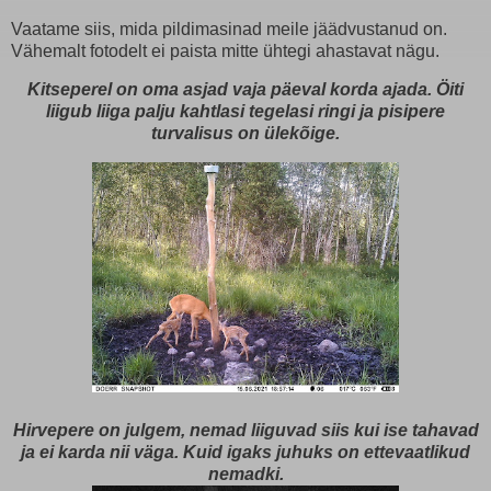
Vaatame siis, mida pildimasinad meile jäädvustanud on.
Vähemalt fotodelt ei paista mitte ühtegi ahastavat nägu.
Kitseperel on oma asjad vaja päeval korda ajada. Öiti
liigub liiga palju kahtlasi tegelasi ringi ja pisipere
turvalisus on ülekõige.
Hirvepere on julgem, nemad liiguvad siis kui ise tahavad
ja ei karda nii väga. Kuid igaks juhuks on ettevaatlikud
nemadki.