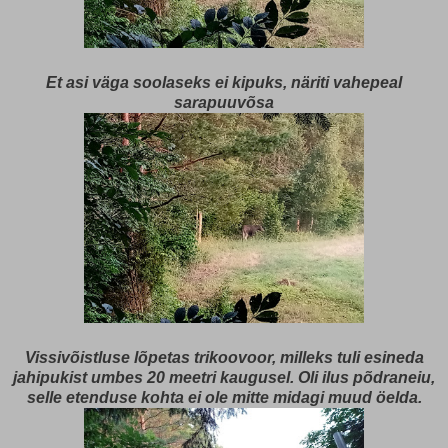
Et asi väga soolaseks ei kipuks, näriti vahepeal
sarapuuvõsa
Vissivõistluse lõpetas trikoovoor, milleks tuli esineda
jahipukist umbes 20 meetri kaugusel. Oli ilus põdraneiu,
selle etenduse kohta ei ole mitte midagi muud öelda.