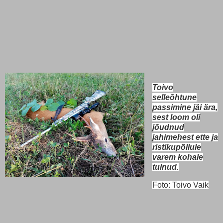
Toivo
selleõhtune
passimine jäi ära,
sest loom oli
jõudnud
jahimehest ette ja
ristikupõllule
varem kohale
tulnud.
Foto: Toivo Vaik