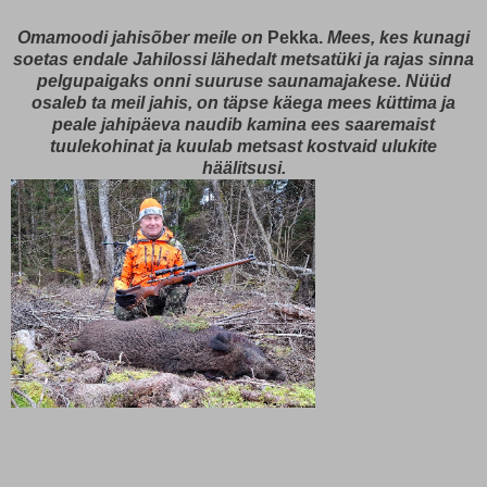
Omamoodi jahisõber meile on
Pekka.
Mees, kes kunagi
soetas endale Jahilossi lähedalt metsatüki ja rajas sinna
pelgupaigaks onni suuruse saunamajakese. Nüüd
osaleb ta meil jahis, on täpse käega mees küttima ja
peale jahipäeva naudib kamina ees saaremaist
tuulekohinat ja kuulab metsast kostvaid ulukite
häälitsusi.