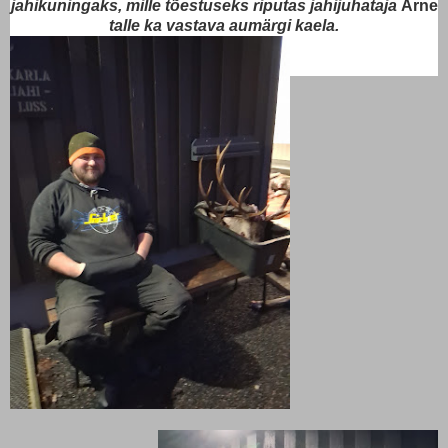
jahikuningaks, mille tõestuseks riputas jahijuhataja
Arne
talle ka vastava aumärgi kaela.