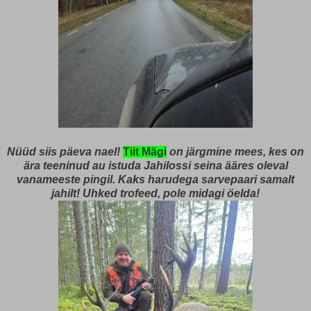
Nüüd siis päeva nael!
Tiit Mägi
on järgmine mees, kes on
ära teeninud au istuda Jahilossi seina ääres oleval
vanameeste pingil. Kaks harudega sarvepaari samalt
jahilt! Uhked trofeed, pole midagi öelda!