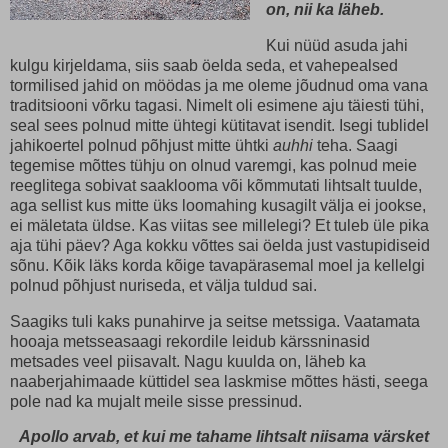
on, nii ka läheb.
Kui nüüd asuda jahi
kulgu kirjeldama, siis saab öelda seda, et vahepealsed
tormilised jahid on möödas ja me oleme jõudnud oma vana
traditsiooni võrku tagasi. Nimelt oli esimene aju täiesti tühi,
seal sees polnud mitte ühtegi kütitavat isendit. Isegi tublidel
jahikoertel polnud põhjust mitte ühtki
auhhi
teha. Saagi
tegemise mõttes tühju on olnud varemgi, kas polnud meie
reeglitega sobivat saaklooma või kõmmutati lihtsalt tuulde,
aga sellist kus mitte üks loomahing kusagilt välja ei jookse,
ei mäletata üldse. Kas viitas see millelegi? Et tuleb üle pika
aja tühi päev? Aga kokku võttes sai öelda just vastupidiseid
sõnu. Kõik läks korda kõige tavapärasemal moel ja kellelgi
polnud põhjust nuriseda, et välja tuldud sai.
Saagiks tuli kaks punahirve ja seitse metssiga. Vaatamata
hooaja metsseasaagi rekordile leidub kärssninasid
metsades veel piisavalt. Nagu kuulda on, läheb ka
naaberjahimaade küttidel sea laskmise mõttes hästi, seega
pole nad ka mujalt meile sisse pressinud.
Apollo arvab, et kui me tahame lihtsalt niisama värsket