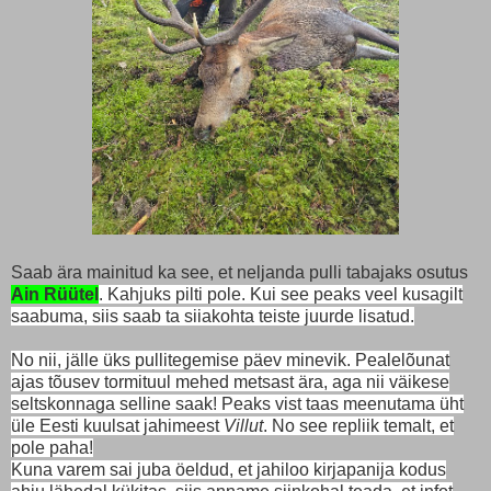
Saab ära mainitud ka see, et neljanda pulli tabajaks osutus
Ain Rüütel
. Kahjuks pilti pole. Kui see peaks veel kusagilt
saabuma, siis saab ta siiakohta teiste juurde lisatud.
No nii, jälle üks pullitegemise päev minevik. Pealelõunat
ajas tõusev tormituul mehed metsast ära, aga nii väikese
seltskonnaga selline saak! Peaks vist taas meenutama üht
üle Eesti kuulsat jahimeest
Villut
. No see repliik temalt, et
pole paha!
Kuna varem sai juba öeldud, et jahiloo kirjapanija kodus