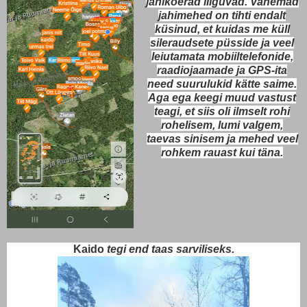
jahikoerad liiguvad. Vanemad
jahimehed on tihti endalt
küsinud, et kuidas me küll
sileraudsete püsside ja veel
leiutamata mobiiltelefonide,
raadiojaamade ja GPS-ita
need suurulukid kätte saime.
Aga ega keegi muud vastust
teagi, et siis oli ilmselt rohi
rohelisem, lumi valgem,
taevas sinisem ja mehed veel
rohkem rauast kui täna.
Kaido
tegi end taas sarviliseks.