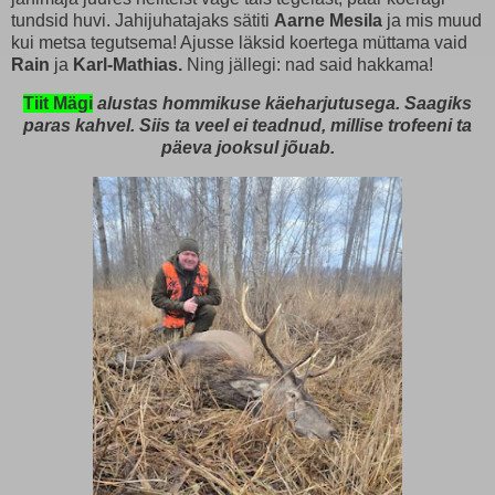
tundsid huvi. Jahijuhatajaks sätiti
Aarne Mesila
ja mis muud
kui metsa tegutsema! Ajusse läksid koertega müttama vaid
Rain
ja
Karl-Mathias.
Ning jällegi: nad said hakkama!
Tiit Mägi
alustas hommikuse käeharjutusega. Saagiks
paras kahvel. Siis ta veel ei teadnud, millise trofeeni ta
päeva jooksul jõuab.