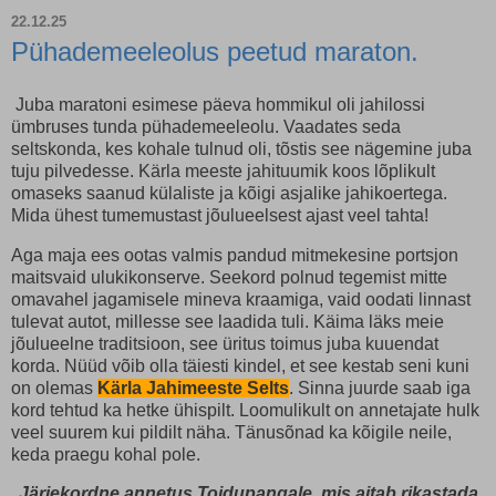
22.12.25
Pühademeeleolus peetud maraton.
Juba maratoni esimese päeva hommikul oli jahilossi
ümbruses tunda pühademeeleolu. Vaadates seda
seltskonda, kes kohale tulnud oli, tõstis see nägemine juba
tuju pilvedesse. Kärla meeste jahituumik koos lõplikult
omaseks saanud külaliste ja kõigi asjalike jahikoertega.
Mida ühest tumemustast jõulueelsest ajast veel tahta!
Aga maja ees ootas valmis pandud mitmekesine portsjon
maitsvaid ulukikonserve. Seekord polnud tegemist mitte
omavahel jagamisele mineva kraamiga, vaid oodati linnast
tulevat autot, millesse see laadida tuli. Käima läks meie
jõulueelne traditsioon, see üritus toimus juba kuuendat
korda. Nüüd võib olla täiesti kindel, et see kestab seni kuni
on olemas
Kärla Jahimeeste Selts
. Sinna juurde saab iga
kord tehtud ka hetke ühispilt. Loomulikult on annetajate hulk
veel suurem kui pildilt näha. Tänusõnad ka kõigile neile,
keda praegu kohal pole.
Järjekordne annetus Toidupangale, mis aitab rikastada