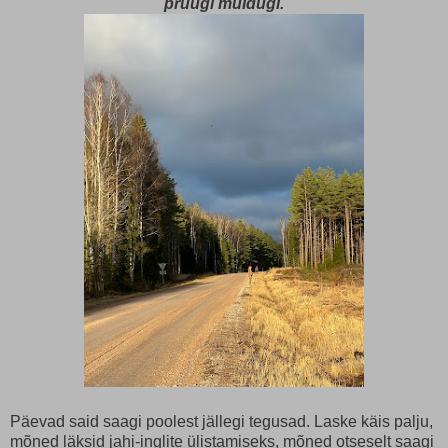
pruugi muidugi.
Päevad said saagi poolest jällegi tegusad. Laske käis palju,
mõned läksid jahi-inglite ülistamiseks, mõned otseselt saagi