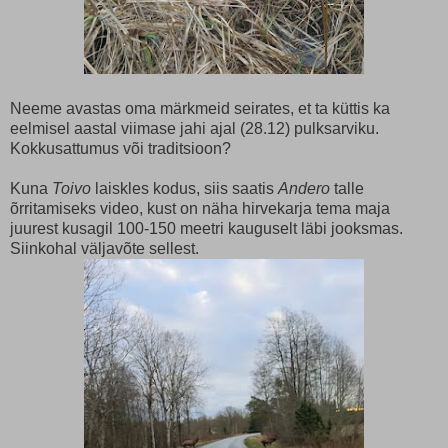
Neeme avastas oma märkmeid seirates, et ta küttis ka
eelmisel aastal viimase jahi ajal (28.12) pulksarviku.
Kokkusattumus või traditsioon?
Kuna
Toivo
laiskles kodus, siis saatis
Andero
talle
õrritamiseks video, kust on näha hirvekarja tema maja
juurest kusagil 100-150 meetri kauguselt läbi jooksmas.
Siinkohal väljavõte sellest.