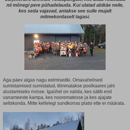
nii mõnegi pere pühadelauda. Kui ulatad abikäe neile,
kes seda vajavad, antakse see sulle mujalt
mitmekordaselt tagasi.
Aga päev algas nagu eelmisedki. Omavahelised
sumistamised sumistatud, tõmmatakse poolkaares jahi
alustamiseks rivisse. Igaühel on valida, kes sätib end
vanameeste kampa, kes noorematesse ja kes ajajate
seltskonda. Mitte kellelegi sundkorras platsi ette ei määrata.