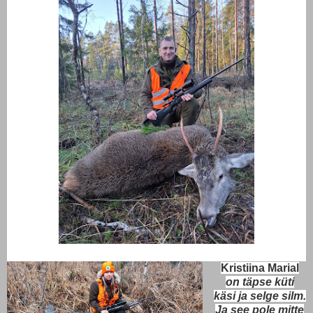
Kristiina Marial
on täpse küti
käsi ja selge silm.
Ja see pole mitte