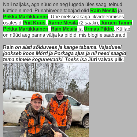
Nali naljaks, aga nüüd on aeg lugeda üles saagi teinud
küttide nimed. Punahirvede tabajad olid
Rain Mesila
ja
Pekka Martikkainen
. Ühe metsseakarja likvideerimises
osalesid
Priit Kuus
,
Aarne Mesila
(2 saaki),
Jürgen Tamm
,
Pekka Martikkainen
,
Rain Mesila
ja
Urmas Pildre
. Küllap
on nüüd aeg panna välja ka pildid, mis blogile saabunud.
Rain
on alati sõiduvees ja kange tabama. Vajadusel
jookseb koos Mörri ja Porkaga ajus ja nii need saagid
tema nimele kogunevadki. Toeks isa
Jüri valvas pilk.