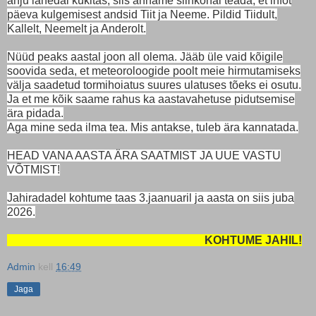
ahju lähedal kükitas, siis anname siinkohal teada, et infot
päeva kulgemisest andsid Tiit ja Neeme. Pildid Tiidult,
Kallelt, Neemelt ja Anderolt.
Nüüd peaks aastal joon all olema. Jääb üle vaid kõigile
soovida seda, et meteoroloogide poolt meie hirmutamiseks
välja saadetud tormihoiatus suures ulatuses tõeks ei osutu.
Ja et me kõik saame rahus ka aastavahetuse pidutsemise
ära pidada.
Aga mine seda ilma tea. Mis antakse, tuleb ära kannatada.
HEAD VANA AASTA ÄRA SAATMIST JA UUE VASTU
VÕTMIST!
Jahiradadel kohtume taas 3.jaanuaril ja aasta on siis juba
2026.
KOHTUME JAHIL!
Admin
kell
16:49
Jaga