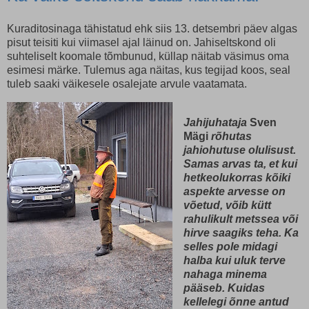
Kuraditosinaga tähistatud ehk siis 13. detsembri päev algas
pisut teisiti kui viimasel ajal läinud on. Jahiseltskond oli
suhteliselt koomale tõmbunud, küllap näitab väsimus oma
esimesi märke. Tulemus aga näitas, kus tegijad koos, seal
tuleb saaki väikesele osalejate arvule vaatamata.
Jahijuhataja
Sven
Mägi
rõhutas
jahiohutuse olulisust.
Samas arvas ta, et kui
hetkeolukorras kõiki
aspekte arvesse on
võetud, võib kütt
rahulikult metssea või
hirve saagiks teha. Ka
selles pole midagi
halba kui uluk terve
nahaga minema
pääseb. Kuidas
kellelegi õnne antud