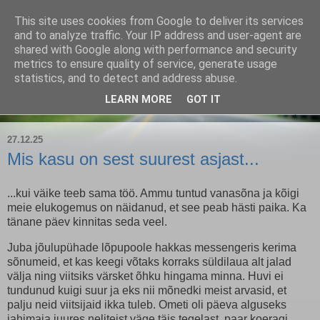
This site uses cookies from Google to deliver its services
Kärla Jahimeeste Selts
and to analyze traffic. Your IP address and user-agent are
shared with Google along with performance and security
metrics to ensure quality of service, generate usage
Blogi Saaremaa keskpaiga jahimeeste tegemistest
statistics, and to detect and address abuse.
LEARN MORE
GOT IT
▼
27.12.25
Mis kasu on sest suurest asjast...
...kui väike teeb sama töö. Ammu tuntud vanasõna ja kõigi
meie elukogemus on näidanud, et see peab hästi paika. Ka
tänane päev kinnitas seda veel.
Juba jõulupühade lõpupoole hakkas messengeris kerima
sõnumeid, et kas keegi võtaks korraks süldilaua alt jalad
välja ning viitsiks värsket õhku hingama minna. Huvi ei
tundunud kuigi suur ja eks nii mõnedki meist arvasid, et
palju neid viitsijaid ikka tuleb. Ometi oli päeva alguseks
jahimaja juures neliteist väge täis tegelast, paar koeragi