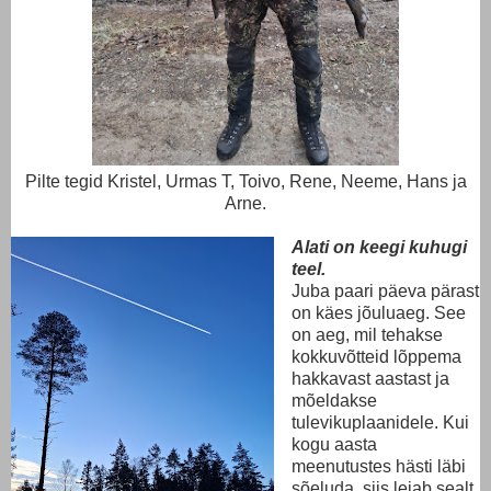
Pilte tegid Kristel, Urmas T, Toivo, Rene, Neeme, Hans ja
Arne.
Alati on keegi kuhugi
teel.
Juba paari päeva pärast
on käes jõuluaeg. See
on aeg, mil tehakse
kokkuvõtteid lõppema
hakkavast aastast ja
mõeldakse
tulevikuplaanidele. Kui
kogu aasta
meenutustes hästi läbi
sõeluda, siis leiab sealt