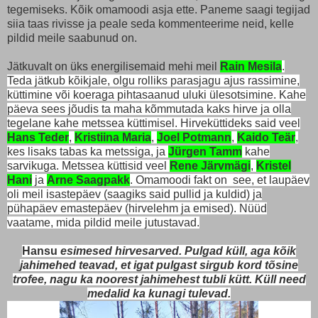
tegemiseks. Kõik omamoodi asja ette. Paneme saagi tegijad
siia taas rivisse ja peale seda kommenteerime neid, kelle
pildid meile saabunud on.
Jätkuvalt on üks energilisemaid mehi meil
Rain Mesila
.
Teda jätkub kõikjale, olgu rolliks parasjagu ajus rassimine,
küttimine või koeraga pihtasaanud uluki ülesotsimine. Kahe
päeva sees jõudis ta maha kõmmutada kaks hirve ja olla
tegelane kahe metssea küttimisel. Hirveküttideks said veel
Hans Teder
,
Kristiina Maria
,
Joel Potmann
,
Kaido Teär
,
kes lisaks tabas ka metssiga, ja
Jürgen Tamm
kahe
sarvikuga. Metssea küttisid veel
Rene Järvmägi
,
Kristel
Hani
ja
Arne Saagpakk
. Omamoodi fakt on see, et laupäev
oli meil isastepäev (saagiks said pullid ja kuldid) ja
pühapäev emastepäev (hirvelehm ja emised). Nüüd
vaatame, mida pildid meile jutustavad.
Hansu
esimesed hirvesarved. Pulgad küll, aga kõik
jahimehed teavad, et igat pulgast sirgub kord tõsine
trofee, nagu ka noorest jahimehest tubli kütt. Küll need
medalid ka kunagi tulevad.