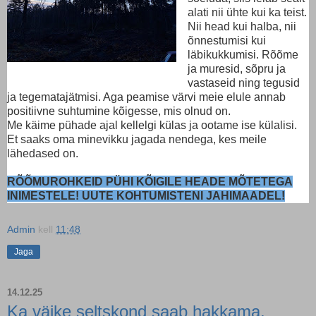
alati nii ühte kui ka teist.
Nii head kui halba, nii
õnnestumisi kui
läbikukkumisi. Rõõme
ja muresid, sõpru ja
vastaseid ning tegusid
ja tegematajätmisi. Aga peamise värvi meie elule annab
positiivne suhtumine kõigesse, mis olnud on.
Me käime pühade ajal kellelgi külas ja ootame ise külalisi.
Et saaks oma minevikku jagada nendega, kes meile
lähedased on.
RÕÕMUROHKEID PÜHI KÕIGILE HEADE MÕTETEGA
INIMESTELE! UUTE KOHTUMISTENI JAHIMAADEL!
Admin
kell
11:48
Jaga
14.12.25
Ka väike seltskond saab hakkama.