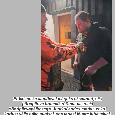
Ehkki me ka laupäeval märjaks ei saanud, siis
pühapäeva hommik rõõmustas meid
pööripäevapäikesega. Justkui andes märku, et kui
kodust välja tulite sügisel, aga tagasi jõuate juba talvel.