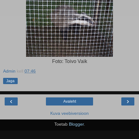
Foto: Toivo Vaik
Admin
kell
07:46
Jaga
‹
›
Avaleht
Kuva veebiversioon
Toetab
Blogger
.