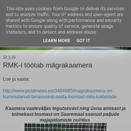
This site uses cookies from Google to deliver its services
Kärla Jahimeeste Selts
and to analyze traffic. Your IP address and user-agent are
shared with Google along with performance and security
metrics to ensure quality of service, generate usage
Blogi Saaremaa keskpaiga jahimeeste tegemistest
statistics, and to detect and address abuse.
LEARN MORE
GOT IT
▼
12.1.16
RMK-l töötab mägrakaamera
Loe ja vaata:
http://www.postimees.ee/3464985/magrakaamera-on-
kummutanud-tanavusest-aasta-loomast-mitu-kaibetode
Kaamera vaateväljas tegutsevast ning üsna armsast ja
toimekast loomast on Saaremaal saanud paljude
majapidamiste nuhtlus