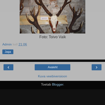
Foto: Toivo Vaik
Admin
kell
21:06
Jaga
‹
›
Avaleht
Kuva veebiversioon
Toetab
Blogger
.