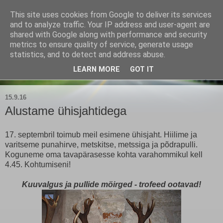
This site uses cookies from Google to deliver its services
Kärla Jahimeeste Selts
and to analyze traffic. Your IP address and user-agent are
shared with Google along with performance and security
metrics to ensure quality of service, generate usage
Blogi Saaremaa keskpaiga jahimeeste tegemistest
statistics, and to detect and address abuse.
LEARN MORE
GOT IT
▼
15.9.16
Alustame ühisjahtidega
17. septembril toimub meil esimene ühisjaht. Hiilime ja
varitseme punahirve, metskitse, metssiga ja põdrapulli.
Koguneme oma tavapärasesse kohta varahommikul kell
4.45. Kohtumiseni!
Kuuvalgus ja pullide m
öirged - trofeed ootavad!