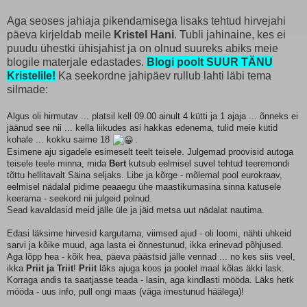
Aga seoses jahiaja pikendamisega lisaks tehtud hirvejahi
päeva kirjeldab meile
Kristel Hani
. Tubli jahinaine, kes ei
puudu ühestki ühisjahist ja on olnud suureks abiks meie
blogile materjale edastades.
Blogi poolt SUUR TÄNU
Kristelile!
Ka seekordne jahipäev rullub lahti läbi tema
silmade:
Algus oli hirmutav ... platsil kell 09.00 ainult 4 kütti ja 1 ajaja ... õnneks ei
jäänud see nii ... kella liikudes asi hakkas edenema, tulid meie kütid
kohale ... kokku saime 18
.
Esimene aju sigadele esimeselt teelt teisele. Julgemad proovisid autoga
teisele teele minna, mida
Bert
kutsub eelmisel suvel tehtud teeremondi
tõttu hellitavalt Säina seljaks. Libe ja kõrge - mõlemal pool eurokraav,
eelmisel nädalal pidime peaaegu ühe maastikumasina sinna katusele
keerama - seekord nii julgeid polnud.
Sead kavaldasid meid jälle üle ja jäid metsa uut nädalat nautima.
Edasi läksime hirvesid kargutama, viimsed ajud - oli loomi, nähti uhkeid
sarvi ja kõike muud, aga lasta ei õnnestunud, ikka erinevad põhjused.
Aga lõpp hea - kõik hea, päeva päästsid jälle vennad ... no kes siis veel,
ikka
Priit ja Triit
!
Priit
läks ajuga koos ja poolel maal kõlas äkki lask.
Korraga andis ta saatjasse teada - lasin, aga kindlasti mööda. Läks hetk
mööda - uus info, pull ongi maas (väga imestunud häälega)!