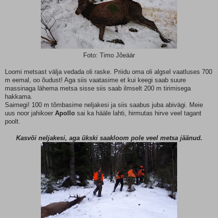
Foto: Timo Jõeäär
Loomi metsast välja vedada oli raske. Priidu oma oli algsel vaatluses 700
m eemal, oo õudust! Aga siis vaatasime et kui keegi saab suure
massinaga lähema metsa sisse siis saab ilmselt 200 m tirimisega
hakkama.
Saimegi! 100 m tõmbasime neljakesi ja siis saabus juba abivägi. Meie
uus noor jahikoer
Apollo
sai ka hääle lahti, hirmutas hirve veel tagant
poolt.
Kasvõi neljakesi, aga ükski saakloom pole veel metsa jäänud.