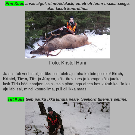
Priit Kuus
arvas algul, et möödalask, ometi oli loom maas...seega,
alati tasub kontrollida.
Foto: Kristel Hani
Ja siis tuli veel infot, et üks pull tuleb aju taha küttide poolele!
Erich,
Kristel, Timo, Tiit
ja
Jürgen
, kõik ärevuses ja korraga käis jurakas
lask.Tiidu hääl saatjas: lasin - sain pihta, aga ei tea kas kukub ka. Ja kui
aju läbi sai, mindi kontrollima, pull oli ikka maas.
Tiit Kuus
teeb pauku ikka kindla peale. Seekord tulemus selline.