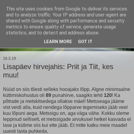
This site uses cookies from Google to deliver its services
Kärla Jahimeeste Selts
and to analyze traffic. Your IP address and user-agent are
shared with Google along with performance and security
metrics to ensure quality of service, generate usage
Blogi Saaremaa keskpaiga jahimeeste tegemistest
statistics, and to detect and address abuse.
LEARN MORE
GOT IT
▼
10.2.19
Lisapäev hirvejahis: Priit ja Tiit, kes
muu!
Nüüd on siis tõesti selleks hooajaks lõpp. Algne minimaalne
küttimiskohustus oli
89
punahirve, saagiks tehti
120
! Ka
põtrade ja metskitsedega ollakse mäel! Metsseaga jääme
vist veidi alla, kuid nendega lõpparve tegemiseks jääb veel
kuu lõpuni aega. Metssigu on, aga väga vähe. Kokku oleme
leppinud selliselt, et metssigade arvukusel hetkel kasvada ei
lase ja kütime siis kui ette jääb. Et mitte katku meie maadel
uuesti lasta puhkeda.