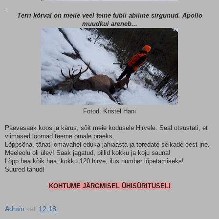
.
Terri kõrval on meile veel teine tubli abiline sirgunud. Apollo
muudkui areneb...
Fotod: Kristel Hani
Päevasaak koos ja kärus, sõit meie kodusele Hirvele. Seal otsustati, et
viimased loomad teeme omale praeks.
Lõppsõna, tänati omavahel eduka jahiaasta ja toredate seikade eest jne.
Meeleolu oli ülev! Saak jagatud, pillid kokku ja koju sauna!
Lõpp hea kõik hea, kokku 120 hirve, ilus number lõpetamiseks!
Suured tänud!
KOHTUME JÄRGMISEL ÜHISÜRITUSEL!
Admin
kell
12:18