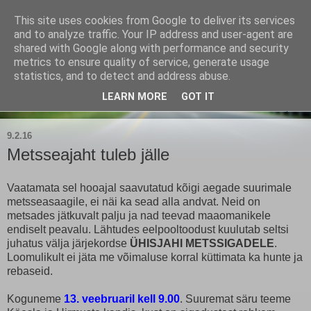
This site uses cookies from Google to deliver its services
Kärla Jahimeeste Selts
and to analyze traffic. Your IP address and user-agent are
shared with Google along with performance and security
metrics to ensure quality of service, generate usage
Blogi Saaremaa keskpaiga jahimeeste tegemistest
statistics, and to detect and address abuse.
LEARN MORE
GOT IT
▼
9.2.16
Metsseajaht tuleb jälle
Vaatamata sel hooajal saavutatud kõigi aegade suurimale
metsseasaagile, ei näi ka sead alla andvat. Neid on
metsades jätkuvalt palju ja nad teevad maaomanikele
endiselt peavalu. Lähtudes eelpooltoodust kuulutab seltsi
juhatus välja järjekordse
ÜHISJAHI METSSIGADELE
.
Loomulikult ei jäta me võimaluse korral küttimata ka hunte ja
rebaseid.
Koguneme
13. veebruaril kell 9.00
. Suuremat säru teeme