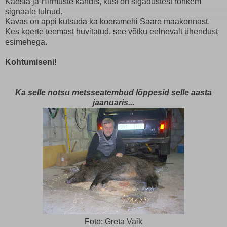
Käesla ja Hirmuste kandis, kust on sigadustest rohkem
signaale tulnud.
Kavas on appi kutsuda ka koeramehi Saare maakonnast.
Kes koerte teemast huvitatud, see võtku eelnevalt ühendust
esimehega.
Kohtumiseni!
Ka selle notsu metsseatembud lõppesid selle aasta
jaanuaris...
Foto: Greta Vaik