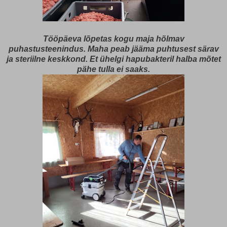
Tööpäeva lõpetas kogu maja hõlmav
puhastusteenindus. Maha peab jääma puhtusest särav
ja steriilne keskkond. Et ühelgi hapubakteril halba mõtet
pähe tulla ei saaks.