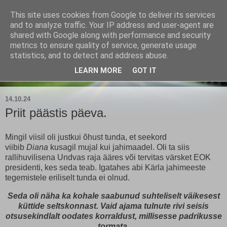
This site uses cookies from Google to deliver its services
Kärla Jahimeeste Selts
and to analyze traffic. Your IP address and user-agent are
shared with Google along with performance and security
metrics to ensure quality of service, generate usage
Blogi Saaremaa keskpaiga jahimeeste tegemistest
statistics, and to detect and address abuse.
LEARN MORE
GOT IT
▼
14.10.24
Priit päästis päeva.
Mingil viisil oli justkui õhust tunda, et seekord
viibib
Diana
kusagil mujal kui jahimaadel. Oli ta siis
rallihuvilisena Undvas raja ääres või tervitas värsket EOK
presidenti, kes seda teab. Igatahes abi Kärla jahimeeste
tegemistele eriliselt tunda ei olnud.
Seda oli näha ka kohale saabunud suhteliselt väikesest
küttide seltskonnast. Vaid ajama tulnute rivi seisis
otsusekindlalt oodates korraldust, millisesse padrikusse
tormata.