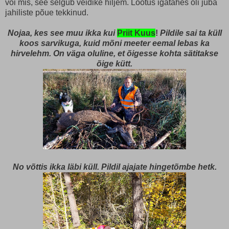
või mis, see selgub veidike hiljem. Lootus igatahes oli juba
jahiliste põue tekkinud.
Nojaa, kes see muu ikka kui
Priit Kuus
!
Pildile sai ta küll
koos sarvikuga, kuid mõni meeter eemal lebas ka
hirvelehm. On väga oluline, et õigesse kohta sätitakse
õige kütt.
No võttis ikka läbi küll. Pildil ajajate hingetõmbe hetk.