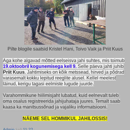
Pilte blogile saatsid Kristel Hani, Toivo Vaik ja Priit Kuus
Aga kohe algavad mõtted eelseisva jahi suhtes, mis toimub
19.oktoobril kogunemisega kell 9.
Selle päeva jahti juhib
Priit Kuus
. Jahtimiseks on kõik metssead, hirved ja põdrad
varasemalt kokku lepitud reeglite alusel. Kellel meelest
läinud, kerigu tagasi eelmiste lugude juurde.
Varahommikune hiilimisjaht lubatud, kuid eelnevalt tuleb
oma osalus registreerida jahijuhataja juures. Temalt saab
kaasa ka manitsussõnad ja vajaliku informatsiooni.
NÄEME SEL HOMMIKUL JAHILOSSIS!
Admin
kell
11:22