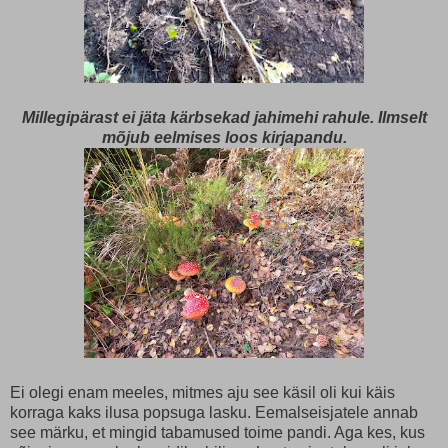
Millegipärast ei jäta kärbsekad jahimehi rahule. Ilmselt
mõjub eelmises loos kirjapandu.
Ei olegi enam meeles, mitmes aju see käsil oli kui käis
korraga kaks ilusa popsuga lasku. Eemalseisjatele annab
see märku, et mingid tabamused toime pandi. Aga kes, kus