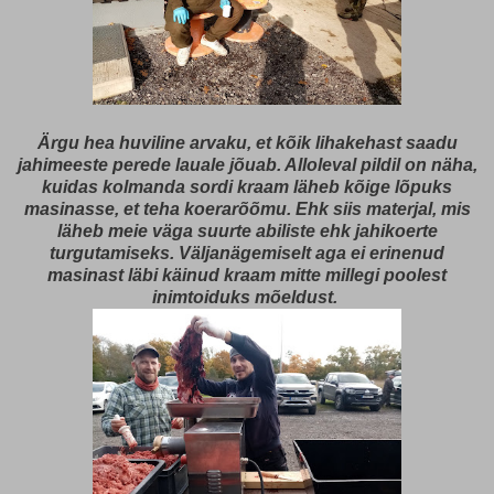
Ärgu hea huviline arvaku, et kõik lihakehast saadu
jahimeeste perede lauale jõuab. Alloleval pildil on näha,
kuidas kolmanda sordi kraam läheb kõige lõpuks
masinasse, et teha koerarõõmu. Ehk siis materjal, mis
läheb meie väga suurte abiliste ehk jahikoerte
turgutamiseks. Väljanägemiselt aga ei erinenud
masinast läbi käinud kraam mitte millegi poolest
inimtoiduks mõeldust.