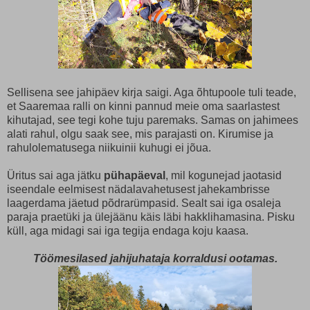
Sellisena see jahipäev kirja saigi. Aga õhtupoole tuli teade,
et Saaremaa ralli on kinni pannud meie oma saarlastest
kihutajad, see tegi kohe tuju paremaks. Samas on jahimees
alati rahul, olgu saak see, mis parajasti on. Kirumise ja
rahulolematusega niikuinii kuhugi ei jõua.
Üritus sai aga jätku
pühapäeval
, mil kogunejad jaotasid
iseendale eelmisest nädalavahetusest jahekambrisse
laagerdama jäetud põdrarümpasid. Sealt sai iga osaleja
paraja praetüki ja ülejäänu käis läbi hakklihamasina. Pisku
küll, aga midagi sai iga tegija endaga koju kaasa.
Töömesilased jahijuhataja korraldusi ootamas.