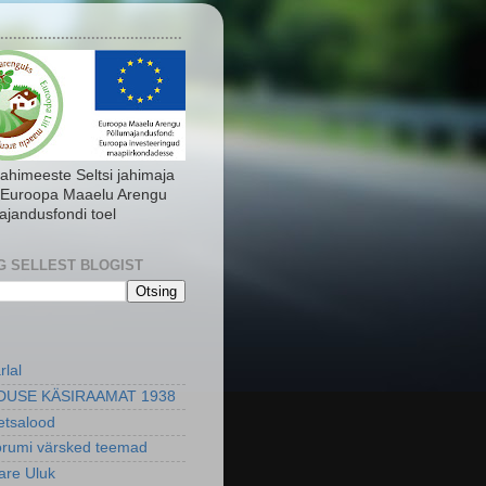
..........................................
Jahimeeste Seltsi jahimaja
 Euroopa Maaelu Arengu
ajandusfondi toel
G SELLEST BLOGIST
rlal
DUSE KÄSIRAAMAT 1938
metsalood
orumi värsked teemad
re Uluk