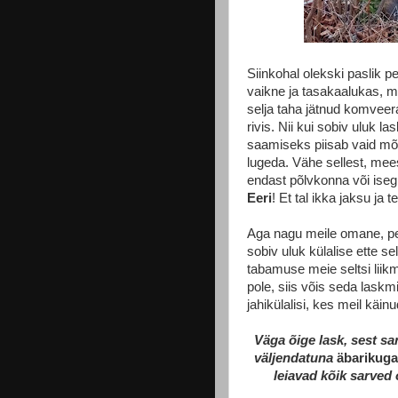
Siinkohal olekski paslik p
vaikne ja tasakaalukas,
selja taha jätnud komveer
rivis. Nii kui sobiv uluk 
saamiseks piisab vaid mõn
lugeda. Vähe sellest, mee
endast põlvkonna või ise
Eeri
! Et tal ikka jaksu ja t
Aga nagu meile omane, pe
sobiv uluk külalise ette se
tabamuse meie seltsi lii
pole, siis võis seda laskmi
jahikülalisi, kes meil käin
Väga õige lask, sest sa
väljendatuna
äbarikuga
leiavad kõik sarved 