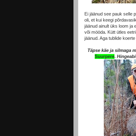
Ei jäänud see pauk selle
oli, et kui keegi põrdavasi
jäänud ainult üks loom ja e
või mööda. Kütt ütles eet
jäänud. Aga tublide koert
Täpse käe ja silmaga me
Suurpere
.
Hingeabi