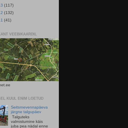
13
(117)
12
(132)
11
(41)
KANT VEEBIKAARDIL
et.ee
SEL KUUL ENIM LOETUD
Seitsmevennapäeva
järgne talgupäev
Talguteks
valmistumine käis
juba pea nädal enne