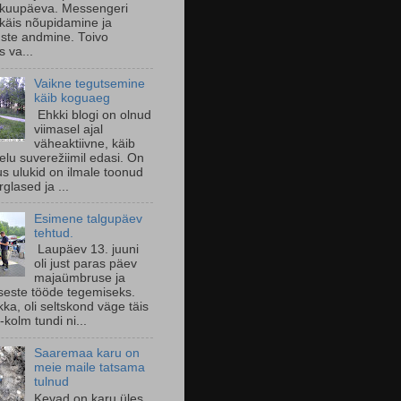
 kuupäeva. Messengeri
käis nõupidamine ja
uste andmine. Toivo
s va...
Vaikne tegutsemine
käib koguaeg
Ehkki blogi on olnud
viimasel ajal
väheaktiivne, käib
 elu suverežiimil edasi. On
us ulukid on ilmale toonud
glased ja ...
Esimene talgupäev
tehtud.
Laupäev 13. juuni
oli just paras päev
majaümbruse ja
seste tööde tegemiseks.
ka, oli seltskond väge täis
-kolm tundi ni...
Saaremaa karu on
meie maile tatsama
tulnud
Kevad on karu üles