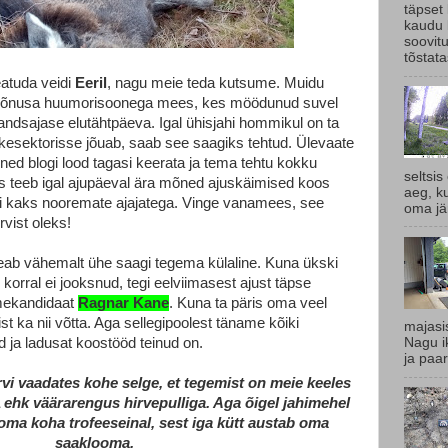
täpset
kaudu 
soovit
tõstata
eatuda veidi
Eeril
, nagu meie teda kutsume. Muidu
 mõnusa huumorisoonega mees, kes möödunud suvel
andsajase elutähtpäeva. Igal ühisjahi hommikul on ta
laskesektorisse jõuab, saab see saagiks tehtud. Ülevaate
ed blogi lood tagasi keerata ja tema tehtu kokku
seltsis
s teeb igal ajupäeval ära mõned ajuskäimised koos
aeg, k
gi kaks nooremate ajajatega. Vinge vanamees, see
oma jär
ervist oleks!
ab vähemalt ühe saagi tegema külaline. Kuna ükski
l korral ei jooksnud, tegi eelviimasest ajust täpse
kmekandidaat
Ragnar Kane
. Kuna ta päris oma veel
st ka nii võtta. Aga sellegipoolest täname kõiki
majasi
ud ja ladusat koostööd teinud on.
Nagu ik
ja paar
rvi vaadates kohe selge, et tegemist on meie keeles
ehk väärarengus hirvepulliga. Aga õigel jahimehel
oma koha trofeeseinal, sest iga kütt austab oma
saaklooma.