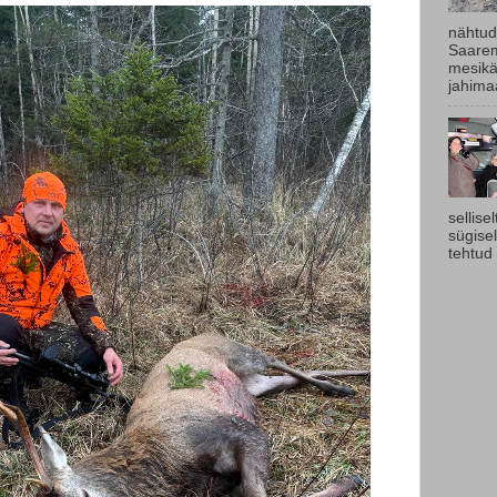
nähtud
Saarem
mesikä
jahimaa
sellise
sügise
tehtud 