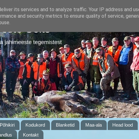
liver its services and to analyze traffic. Your IP address and u
rmance and security metrics to ensure quality of service, gene
buse.
este Selts
a jahimeeste tegemistest
Põhikiri
Kodukord
Blanketid
Maa-ala
Head lood
ndlus
Kontakt