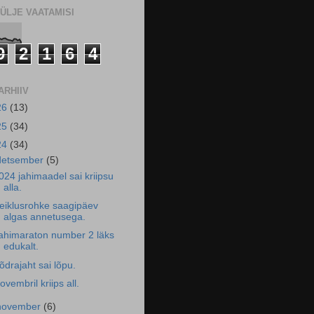
ÜLJE VAATAMISI
9
2
1
6
4
ARHIIV
26
(13)
25
(34)
24
(34)
detsember
(5)
024 jahimaadel sai kriipsu
alla.
eiklusrohke saagipäev
algas annetusega.
ahimaraton number 2 läks
edukalt.
õdrajaht sai lõpu.
ovembril kriips all.
november
(6)