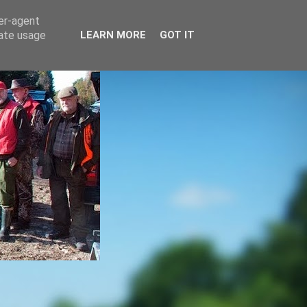
ser-agent
rate usage
LEARN MORE
GOT IT