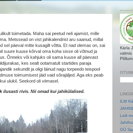
...........
ulikult toimetada. Maha sai peetud neli ajamist, mille
ooma. Metssead on vist jahikalendrist aru saanud, millal
ud sel päeval mitte kusagilt võtta. Et nad olemas on, sai
Kärla 
iinil suure kuuse kõrval oma koha sisse oli võtnud ja
valmis
sus. Õnneks või kahjuks oli sama kuuse all päevast
Põllum
dijurakas, kes sealt ootamatult startides paraja
andik sekundit ja oligi läinud nagu torpeedo teispool
OTSIN
dmuse toimumisest jäid vaid sõrajäljed. Aga eks peab
kui ulukil. Seekord oli viimasel.
ilusasti rivis. Nii omad kui jahikülalised.
LINGID
ILM Kä
JAHIN
Leili 
Jahifo
OÜ Saa