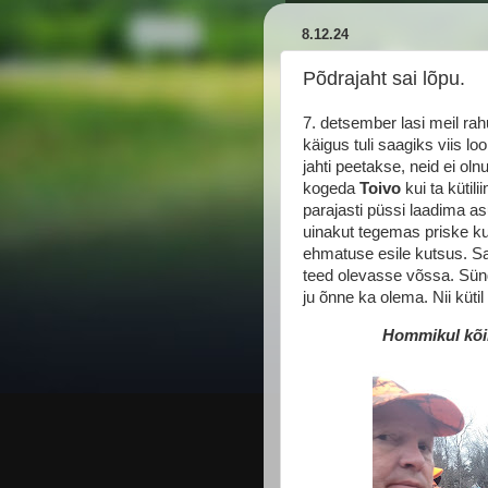
8.12.24
Põdrajaht sai lõpu.
7. detsember lasi meil rah
käigus tuli saagiks viis l
jahti peetakse, neid ei oln
kogeda
Toivo
kui ta kütil
parajasti püssi laadima a
uinakut tegemas priske kul
ehmatuse esile kutsus. Saj
teed olevasse võssa. Sün
ju õnne ka olema. Nii kütil 
Hommikul kõik 