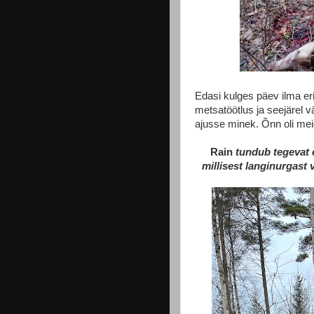
Edasi kulges päev ilma eri
metsatöötlus ja seejärel v
ajusse minek. Õnn oli meie
Rain
tundub tegevat e
millisest langinurgast 