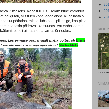
►
20
►
20
 päeva viimaseks. Kohe tuli uus. Hommikune korraldus
kat paugutab, siis tuleb kohe teada anda. Kuna lasta oli
►
20
nne uut põdralaskmist ei lubata kui pilt selge, kas pihta
risse, et andsin põdravasika suunas, ent maha loom ei
MEIE 
e käitumisest oli aimata, et tabamus õnnestus.
es, kes viimase põdra rajalt maha võttis, oli
Erich
 loomale andis koeraga ajus olnud
Madis Mets
.
maaam
VIIMA