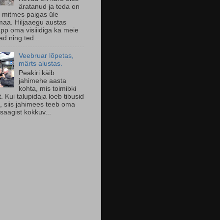
äratanud ja teda on
 mitmes paigas üle
aa. Hiljaaegu austas
pp oma visiiidiga ka meie
d ning ted...
Veebruar lõpetas,
märts alustas.
Peakiri käib
jahimehe aasta
kohta, mis toimibki
lt. Kui talupidaja loeb tibusid
l, siis jahimees teeb oma
saagist kokkuv...