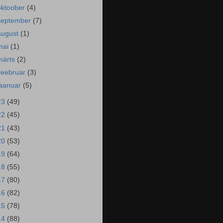
oktoober
(4)
september
(7)
august
(1)
mai
(1)
märts
(2)
veebruar
(3)
jaanuar
(5)
23
(49)
22
(45)
21
(43)
20
(53)
19
(64)
18
(55)
17
(80)
16
(82)
15
(78)
14
(88)