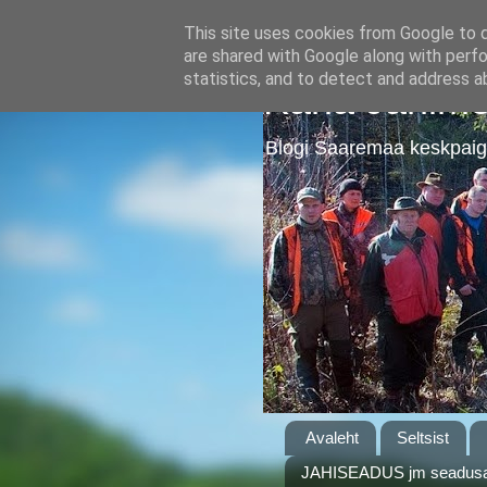
This site uses cookies from Google to de
are shared with Google along with perfo
statistics, and to detect and address a
Kärla Jahime
Blogi Saaremaa keskpaig
Avaleht
Seltsist
JAHISEADUS jm seadusa