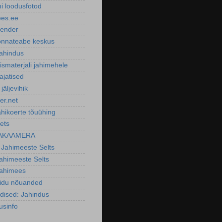
ni loodusfotod
ees.ee
lender
nnateabe keskus
ahindus
smaterjali jahimehele
ajatised
 jäljevihik
er.net
ahikoerte tõuühing
ets
AKAAMERA
 Jahimeeste Selts
Jahimeeste Selts
Jahimees
oidu nõuanded
dised: Jahindus
usinfo