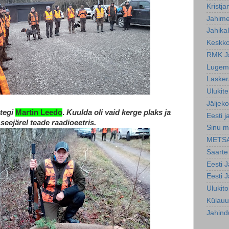
Kristja
Jahim
Jahika
Keskko
RMK J
Lugemi
Lasker
Ulukite
Jäljeko
tegi
Martin Leedo
.
Kuulda oli vaid kerge plaks ja
Eesti j
seejärel teade raadioeetris.
Sinu m
METS
Saarte
Eesti 
Eesti 
Ulukit
Külauu
Jahind