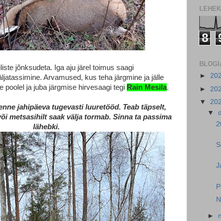
LEHEK
8
BLOGI
liste jõnksudeta. Iga aju järel toimus saagi
►
20
äljatassimine. Arvamused, kus teha järgmine ja jälle
 poolel ja juba järgmise hirvesaagi tegi
Rain Mesila
.
►
20
▼
20
nne jahipäeva tugevasti luuretööd. Teab täpselt,
▼
või metsasihilt saak välja tormab. Sinna ta passima
2
lähebki.
S
J
P
N
►