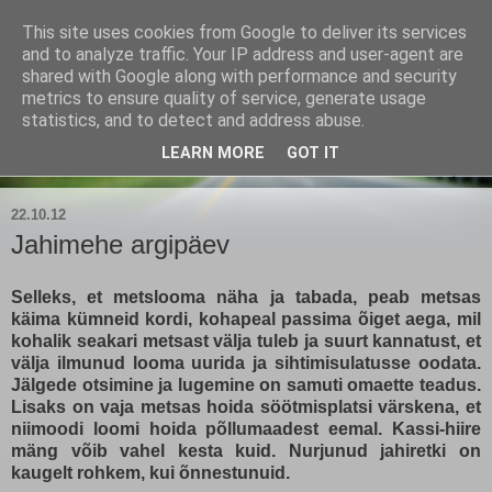
This site uses cookies from Google to deliver its services
Kärla Jahimeeste Selts
and to analyze traffic. Your IP address and user-agent are
shared with Google along with performance and security
metrics to ensure quality of service, generate usage
Blogi Saaremaa keskpaiga jahimeeste tegemistest
statistics, and to detect and address abuse.
LEARN MORE
GOT IT
▼
22.10.12
Jahimehe argipäev
Selleks, et metslooma näha ja tabada, peab metsas
käima kümneid kordi, kohapeal passima õiget aega, mil
kohalik seakari metsast välja tuleb ja suurt kannatust, et
välja ilmunud looma uurida ja sihtimisulatusse oodata.
Jälgede otsimine ja lugemine on samuti omaette teadus.
Lisaks on vaja metsas hoida söötmisplatsi värskena, et
niimoodi loomi hoida põllumaadest eemal. Kassi-hiire
mäng võib vahel kesta kuid. Nurjunud jahiretki on
kaugelt rohkem, kui õnnestunuid.