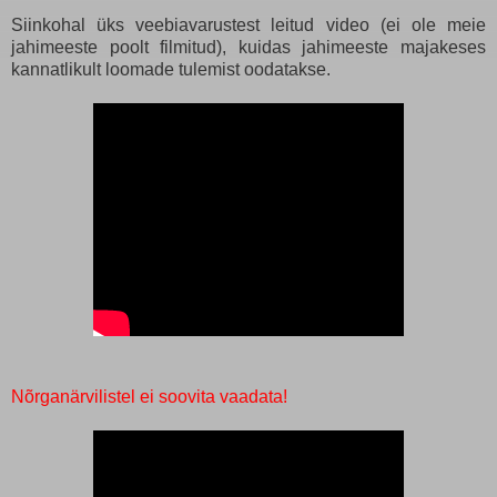
Siinkohal üks veebiavarustest leitud video (ei ole meie
jahimeeste poolt filmitud), kuidas jahimeeste majakeses
kannatlikult loomade tulemist oodatakse.
Nõrganärvilistel ei soovita vaadata!