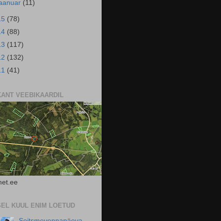
jaanuar
(11)
15
(78)
14
(88)
13
(117)
12
(132)
11
(41)
KANT VEEBIKAARDIL
et.ee
SEL KUUL ENIM LOETUD
Seitsmevennapäeva