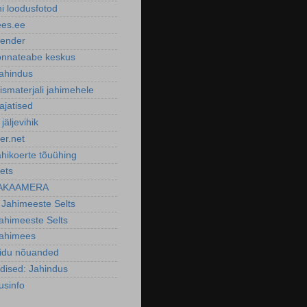
ni loodusfotod
ees.ee
lender
nnateabe keskus
ahindus
smaterjali jahimehele
ajatised
 jäljevihik
er.net
ahikoerte tõuühing
ets
AKAAMERA
 Jahimeeste Selts
Jahimeeste Selts
Jahimees
oidu nõuanded
dised: Jahindus
usinfo