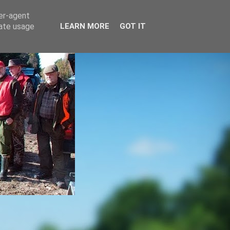
ser-agent
rate usage
LEARN MORE
GOT IT