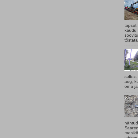
täpset
kaudu 
soovit
tõstata
seltsis
aeg, k
oma jär
nähtud
Saarem
mesikä
jahimaa