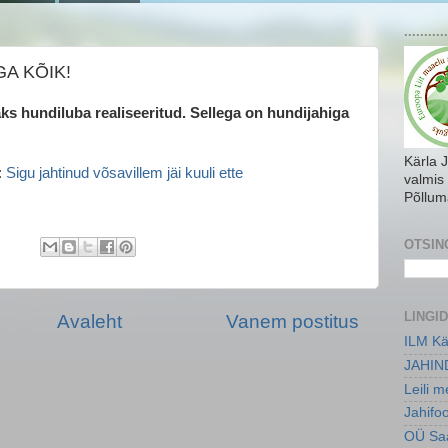
...........
A KÕIK!
ks hundiluba realiseeritud. Sellega on hundijahiga
Kärla 
:
Sigu jahtinud võsavillem jäi kuuli ette
valmis
Põllum
OTSIN
LINGID
Avaleht
Vanem postitus
ILM Kä
JAHIN
Leili 
Jahifo
OÜ Saa