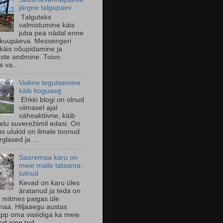
järgne talgupäev
Talguteks
valmistumine käis
juba pea nädal enne
 kuupäeva. Messengeri
käis nõupidamine ja
uste andmine. Toivo
s va...
Vaikne tegutsemine
käib koguaeg
Ehkki blogi on olnud
viimasel ajal
väheaktiivne, käib
 elu suverežiimil edasi. On
us ulukid on ilmale toonud
glased ja ...
Saaremaa karu on
meie maile tatsama
tulnud
Kevad on karu üles
äratanud ja teda on
 mitmes paigas üle
aa. Hiljaaegu austas
pp oma visiiidiga ka meie
d ning ted...