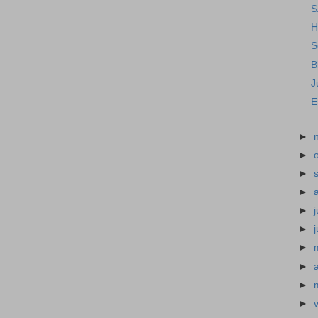
S
H
S
B
J
E
►
►
►
►
►
j
►
►
►
a
►
►