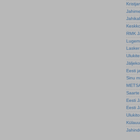
Kristja
Jahim
Jahika
Keskko
RMK J
Lugemi
Lasker
Ulukite
Jäljeko
Eesti j
Sinu m
METS
Saarte
Eesti 
Eesti 
Ulukit
Külauu
Jahind