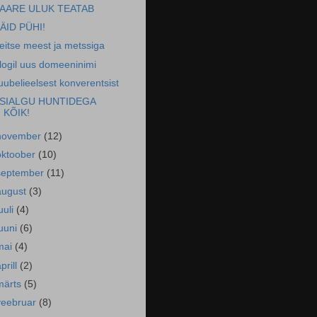
AARE ULUK TEATAB
ÄID PÜHI!
eitse meest ja metssiga
logil uus domeeninimi
uubelieelsest konverentsist
SIALGU HUNTIDEGA
KÕIK!
november
(12)
oktoober
(10)
september
(11)
august
(3)
uuli
(4)
juuni
(6)
mai
(4)
prill
(2)
märts
(5)
veebruar
(8)