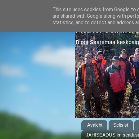
This site uses cookies from Google to de
are shared with Google along with perfo
statistics, and to detect and address a
Kärla Jahime
Blogi Saaremaa keskpaig
Avaleht
Seltsist
JAHISEADUS jm seadusa