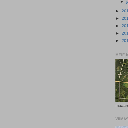
►
►
20
►
20
►
20
►
20
►
20
MEIE 
maaam
VIIMA