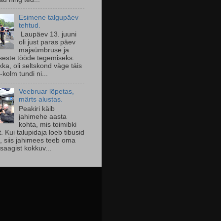
Esimene talgupäev
tehtud.
Laupäev 13. juuni
oli just paras päev
majaümbruse ja
seste tööde tegemiseks.
ka, oli seltskond väge täis
-kolm tundi ni...
Veebruar lõpetas,
märts alustas.
Peakiri käib
jahimehe aasta
kohta, mis toimibki
lt. Kui talupidaja loeb tibusid
l, siis jahimees teeb oma
saagist kokkuv...