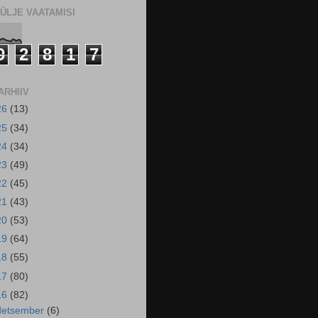
ÜLJE VAATAMISI
9
2
8
1
7
ARHIIV
26
(13)
25
(34)
24
(34)
23
(49)
22
(45)
21
(43)
20
(53)
19
(64)
18
(55)
17
(80)
16
(82)
detsember
(6)