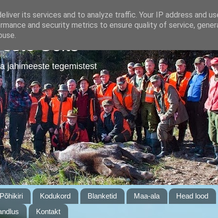
liver its services and to analyze traffic. Your IP address and u
rmance and security metrics to ensure quality of service, gene
buse.
este Selts
a jahimeeste tegemistest
Põhikiri
Kodukord
Blanketid
Maa-ala
Head lood
ndlus
Kontakt