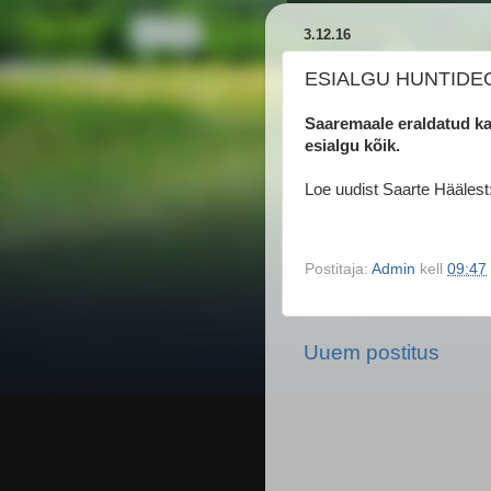
3.12.16
ESIALGU HUNTIDEG
Saaremaale eraldatud ka
esialgu kõik.
Loe uudist Saarte Häälest
Postitaja:
Admin
kell
09:47
Uuem postitus