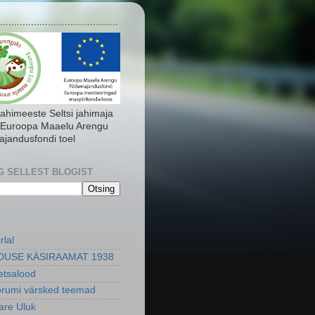
..........................................
Jahimeeste Seltsi jahimaja
 Euroopa Maaelu Arengu
ajandusfondi toel
G SELLEST BLOGIST
rlal
DUSE KÄSIRAAMAT 1938
metsalood
orumi värsked teemad
re Uluk