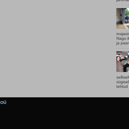
majasi
Nagu ik
ja paar
sellise
sügise
tehtud 
s OÜ