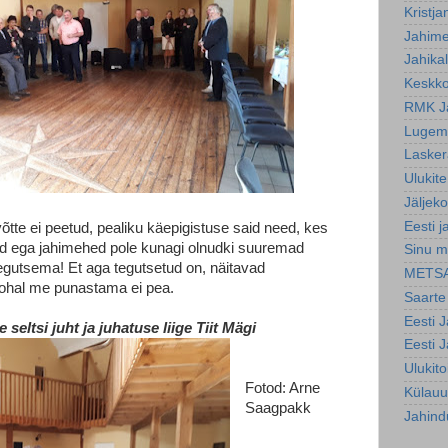
Kristja
Jahim
Jahika
Keskko
RMK J
Lugemi
Lasker
Ulukite
Jäljeko
Eesti j
te ei peetud, pealiku käepigistuse said need, kes
Kuid ega jahimehed pole kunagi olnudki suuremad
Sinu m
gutsema! Et aga tegutsetud on, näitavad
METS
kohal me punastama ei pea.
Saarte
Eesti 
seltsi juht ja juhatuse liige Tiit Mägi
Eesti 
Ulukit
Fotod: Arne
Külauu
Saagpakk
Jahind