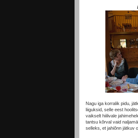
Nagu iga korralik pidu, jä
liiguksid, selle eest hooli
vaikselt hiilivale jahimeh
tantsu kõrval vaid naljamä
selleks, et jahiõnn jätkuv 