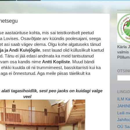
...........
ahetsegu
dse aastaürituse kohta, mis sai teistkordselt peetud
 Lovises. Osavõtjate arv küündis poolesajani, seega
a, et asi saab vägev olema. Olgu kohe algatuseks tänud
Kärla 
ja ja Andi Kuivjõgile
, sest lauad olid külluslikult kaetud
valmis
d. Tänu ei jää edasi andmata ka meid tantsutanud
Põllum
aistvam osa kandis nime
Antti Kopliste
. Muud bändi
, ehkki kuulda oli nii trummimeest, basskitarristi kui ka
OTSIN
 aga ei õnnestunud. Aga meile piisas täielikult ka
lati tagasihoidlik, sest peo jaoks on kuidagi valge
LINGID
veel
ILM Kä
JAHIN
Leili 
Jahifo
OÜ Saa