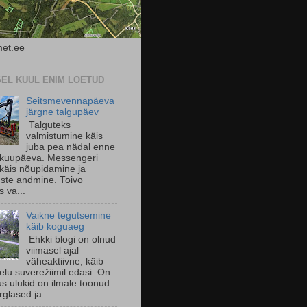
et.ee
SEL KUUL ENIM LOETUD
Seitsmevennapäeva
järgne talgupäev
Talguteks
valmistumine käis
juba pea nädal enne
 kuupäeva. Messengeri
käis nõupidamine ja
uste andmine. Toivo
s va...
Vaikne tegutsemine
käib koguaeg
Ehkki blogi on olnud
viimasel ajal
väheaktiivne, käib
 elu suverežiimil edasi. On
us ulukid on ilmale toonud
glased ja ...