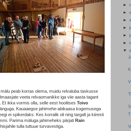
►
►
►
►
j
►
►
▼
a
J
K
V
e mälu peab korras olema, muidu relvaluba taskusse
T
ilmaasjate veeta relvaomanikke iga viie aasta tagant
i. Et ikka vormis olla, selle eest hoolitses
Toivo
S
mänguga. Kauaaegse jahimehe-abikaasa kogemusega
T
eegi ei spikerdaks. Kes korralik oli ning targalt ja kiiresti
ommi. Parima mäluga jahimeheks pärjati
Rain
isjahile tulla tuttuue turvavestiga.
V