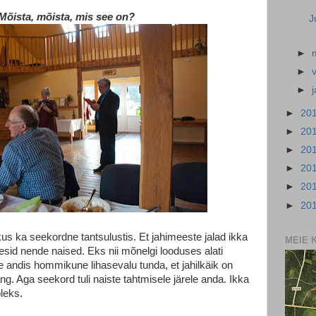
Mõista, mõista, mis see on?
J
►
►
►
►
20
►
20
►
20
►
20
►
20
►
20
tkus ka seekordne tantsulustis. Et jahimeeste jalad ikka
MEIE 
tsesid nende naised. Eks nii mõnelgi looduses alati
ele andis hommikune lihasevalu tunda, et jahilkäik on
ng. Aga seekord tuli naiste tahtmisele järele anda. Ikka
oleks.