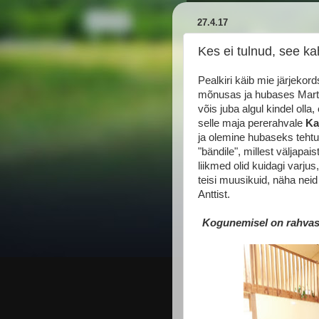
27.4.17
Kes ei tulnud, see k
Pealkiri käib mie järjekor
mõnusas ja hubases Marta
võis juba algul kindel oll
selle maja pererahvale
Ka
ja olemine hubaseks tehtu
"bändile", millest väljap
liikmed olid kuidagi varjus
teisi muusikuid, näha neid
Anttist.
Kogunemisel on rahvas a