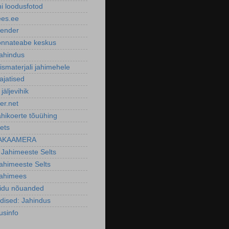
ni loodusfotod
ees.ee
lender
nnateabe keskus
ahindus
smaterjali jahimehele
ajatised
 jäljevihik
er.net
ahikoerte tõuühing
ets
AKAAMERA
 Jahimeeste Selts
Jahimeeste Selts
Jahimees
oidu nõuanded
dised: Jahindus
usinfo