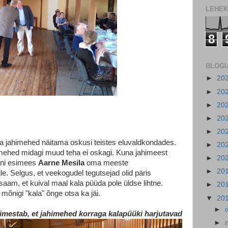
LEHEK
8
BLOGI
►
20
►
20
►
20
►
20
►
20
a jahimehed näitama oskusi teistes eluvaldkondades.
►
20
himehed midagi muud teha ei oskagi. Kuna jahimeest
►
20
ani esimees
Aarne Mesila
oma meeste
►
20
e. Selgus, et veekogudel tegutsejad olid päris
aam, et kuival maal kala püüda pole üldse lihtne.
►
20
i mõnigi "kala" õnge otsa ka jäi.
▼
20
►
 imestab, et jahimehed korraga kalapüüki harjutavad
►