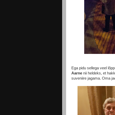
Ega pidu sellega veel lõpp
Aarne
nii heldeks, et hak
suveniire jagama. Oma jao 