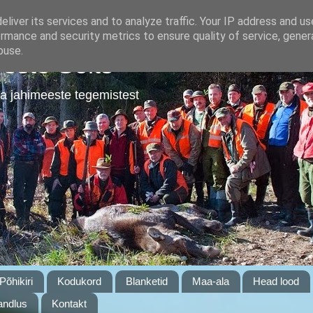
liver its services and to analyze traffic. Your IP address and u
rmance and security metrics to ensure quality of service, gene
buse.
este Selts
a jahimeeste tegemistest
Põhikiri
Kodukord
Blanketid
Maa-ala
Head lood
ndlus
Kontakt