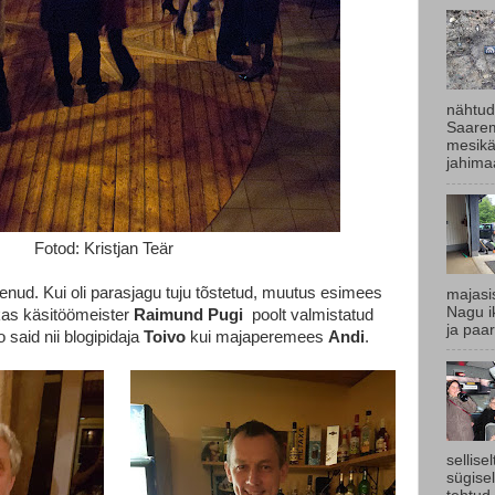
nähtud
Saarem
mesikä
jahimaa
Fotod: Kristjan Teär
enud. Kui oli parasjagu tuju tõstetud, muutus esimees
majasi
Nagu ik
kas käsitöömeister
Raimund Pugi
poolt valmistatud
ja paar
said nii blogipidaja
Toivo
kui majaperemees
Andi
.
sellise
sügise