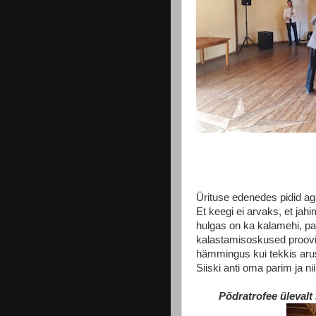
Ürituse edenedes pidid ag
Et keegi ei arvaks, et ja
hulgas on ka kalamehi, p
kalastamisoskused proovil
hämmingus kui tekkis arus
Siiski anti oma parim ja ni
Põdratrofee ülevalt