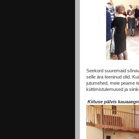
Seekord suuremaid sõnavõt
selle ära teeninud olid. 
jutumehed, meie peame te
küttimistulemused ja siin
Kiituse pälvis kauaaegne 