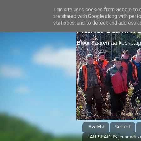
This site uses cookies from Google to de
are shared with Google along with perfo
statistics, and to detect and address a
Kärla Jahime
Blogi Saaremaa keskpaig
Avaleht
Seltsist
JAHISEADUS jm seadusa