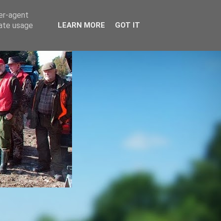
ser-agent
rate usage
LEARN MORE
GOT IT