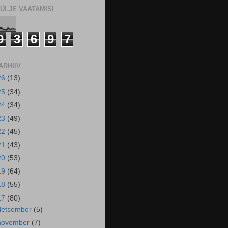
ÜLJE VAATAMISI
9
3
6
9
7
ARHIIV
26
(13)
25
(34)
24
(34)
23
(49)
22
(45)
21
(43)
20
(53)
19
(64)
18
(55)
17
(80)
detsember
(5)
november
(7)