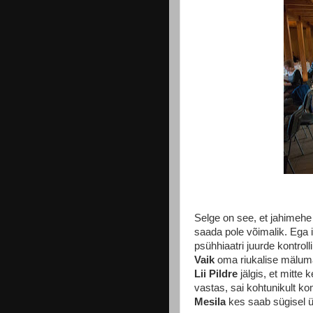
Selge on see, et jahimeh
saada pole võimalik. Ega 
psühhiaatri juurde kontroll
Vaik
oma riukalise mälu
Lii Pildre
jälgis, et mitte k
vastas, sai kohtunikult k
Mesila
kes saab sügisel üh