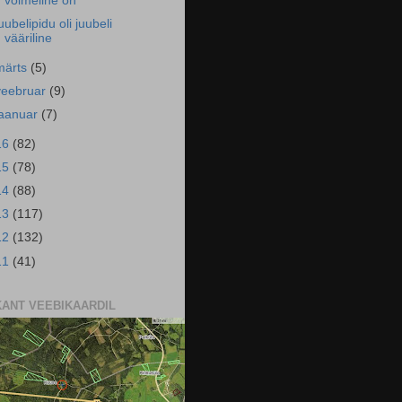
võimeline on
uubelipidu oli juubeli
vääriline
märts
(5)
veebruar
(9)
jaanuar
(7)
16
(82)
15
(78)
14
(88)
13
(117)
12
(132)
11
(41)
KANT VEEBIKAARDIL