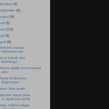
oktoober
(9)
september
(6)
august
(6)
uuli
(5)
juuni
(10)
mai
(3)
prill
(8)
ahimees osutas
kolimisteenust
es ei tulnud, see
kahetsegu
iimane teade enne homset
pidu
iheda konkurentsi
tingimustes
aare Uluki teade
äiendav teave meie
21.aprilli peo kohta
aata, milleks mäger