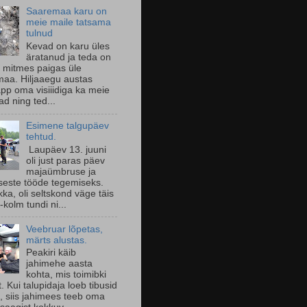
Saaremaa karu on
meie maile tatsama
tulnud
Kevad on karu üles
äratanud ja teda on
 mitmes paigas üle
aa. Hiljaaegu austas
pp oma visiiidiga ka meie
d ning ted...
Esimene talgupäev
tehtud.
Laupäev 13. juuni
oli just paras päev
majaümbruse ja
seste tööde tegemiseks.
ka, oli seltskond väge täis
-kolm tundi ni...
Veebruar lõpetas,
märts alustas.
Peakiri käib
jahimehe aasta
kohta, mis toimibki
lt. Kui talupidaja loeb tibusid
l, siis jahimees teeb oma