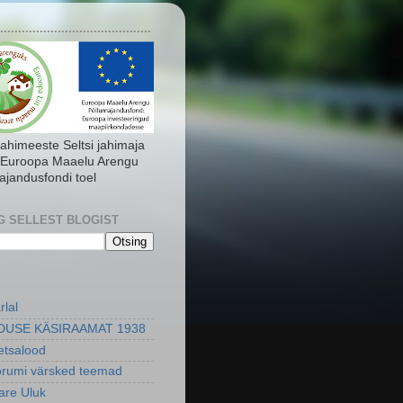
..........................................
Jahimeeste Seltsi jahimaja
 Euroopa Maaelu Arengu
ajandusfondi toel
G SELLEST BLOGIST
rlal
DUSE KÄSIRAAMAT 1938
metsalood
orumi värsked teemad
re Uluk