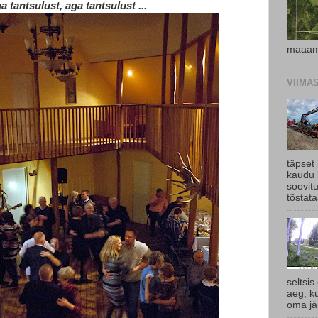
a tantsulust, aga tantsulust ...
maaam
VIIMA
täpset
kaudu 
soovit
tõstata
seltsis
aeg, k
oma jär