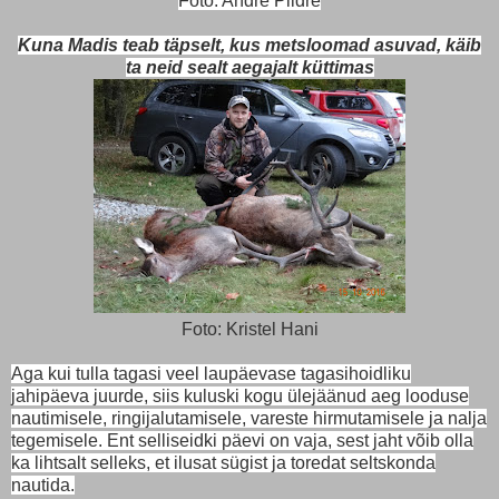
Foto: Andre Pildre
Kuna Madis teab täpselt, kus metsloomad asuvad, käib
ta neid sealt aegajalt küttimas
Foto: Kristel Hani
Aga kui tulla tagasi veel laupäevase tagasihoidliku
jahipäeva juurde, siis kuluski kogu ülejäänud aeg looduse
nautimisele, ringijalutamisele, vareste hirmutamisele ja nalja
tegemisele. Ent selliseidki päevi on vaja, sest jaht võib olla
ka lihtsalt selleks, et ilusat sügist ja toredat seltskonda
nautida.