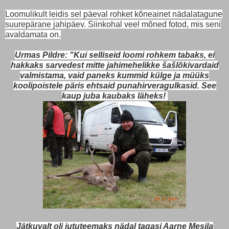
Loomulikult leidis sel päeval rohket kõneainet nädalatagune
suurepärane jahipäev. Siinkohal veel mõned fotod, mis seni
avaldamata on.
Urmas Pildre: "Kui selliseid loomi rohkem tabaks, ei
hakkaks sarvedest mitte jahimehelikke šašlõkivardaid
valmistama, vaid paneks kummid külge ja müüks
koolipoistele päris ehtsaid punahirveragulkasid. See
kaup juba kaubaks läheks!
Jätkuvalt oli jututeemaks nädal tagasi Aarne Mesila