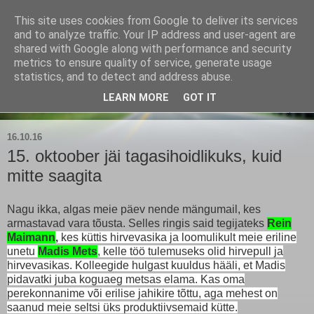
This site uses cookies from Google to deliver its services
Kärla Jahimeeste Selts
and to analyze traffic. Your IP address and user-agent are
shared with Google along with performance and security
metrics to ensure quality of service, generate usage
Blogi Saaremaa keskpaiga jahimeeste tegemistest
statistics, and to detect and address abuse.
LEARN MORE
GOT IT
▼
16.10.16
15. oktoober jäi tagasihoidlikuks, kuid
mitte saagita
Nagu ikka, algas meie päev nende mängumail, kes
armastavad vara tõusta. Selles ringis said tegijateks
Rein
Maimann
,
kes küttis hirvevasika ja loomulikult meie eriline
unetu
Madis Mets
, kelle töö tulemuseks olid hirvepull ja
hirvevasikas. Kolleegide hulgast kuuldus hääli, et Madis
pidavatki juba koguaeg metsas elama. Kas oma
perekonnanime või erilise jahikire tõttu, aga mehest on
saanud meie seltsi üks produktiivsemaid kütte.