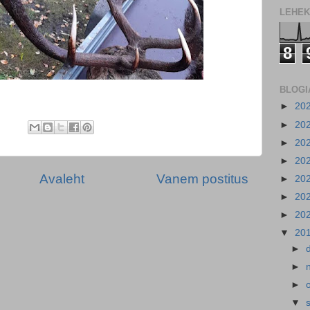
LEHEK
8
BLOGI
►
20
►
20
►
20
►
20
Avaleht
Vanem postitus
►
20
►
20
►
20
▼
20
►
►
►
▼