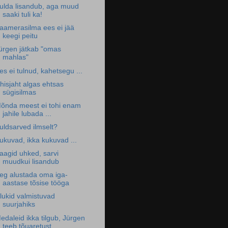
ulda lisandub, aga muud
saaki tuli ka!
aamerasilma ees ei jää
keegi peitu
ürgen jätkab "omas
mahlas"
es ei tulnud, kahetsegu ...
hisjaht algas ehtsas
sügisilmas
õnda meest ei tohi enam
jahile lubada ...
uldsarved ilmselt?
ukuvad, ikka kukuvad ...
aagid uhked, sarvi
muudkui lisandub
eg alustada oma iga-
aastase tõsise tööga
lukid valmistuvad
suurjahiks
edaleid ikka tilgub, Jürgen
teeb tõuaretust