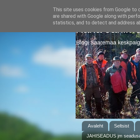
This site uses cookies from Google to de
are shared with Google along with perfo
statistics, and to detect and address a
Kärla Jahime
Blogi Saaremaa keskpaig
Avaleht
Seltsist
JAHISEADUS jm seadusa