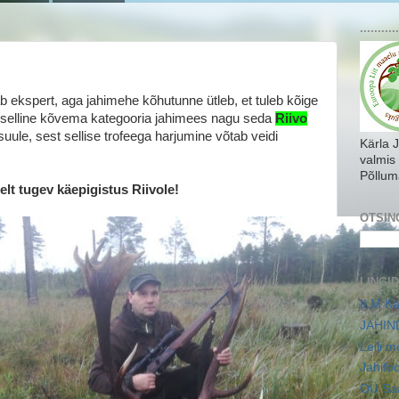
...........
b ekspert, aga jahimehe kõhutunne ütleb, et tuleb kõige
i selline kõvema kategooria jahimees nagu seda
Riivo
suule, sest sellise trofeega harjumine võtab veidi
Kärla 
valmis
Põllum
lt tugev käepigistus Riivole!
OTSIN
LINGID
ILM Kä
JAHIN
Leili 
Jahifo
OÜ Saa