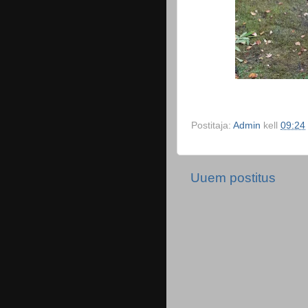
Postitaja:
Admin
kell
09:24
Uuem postitus