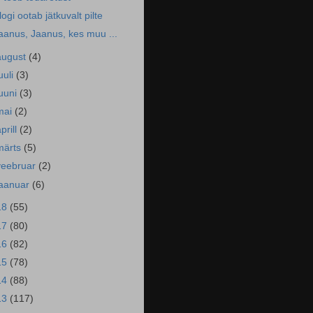
logi ootab jätkuvalt pilte
aanus, Jaanus, kes muu ...
august
(4)
uuli
(3)
juuni
(3)
mai
(2)
prill
(2)
märts
(5)
veebruar
(2)
jaanuar
(6)
18
(55)
17
(80)
16
(82)
15
(78)
14
(88)
13
(117)