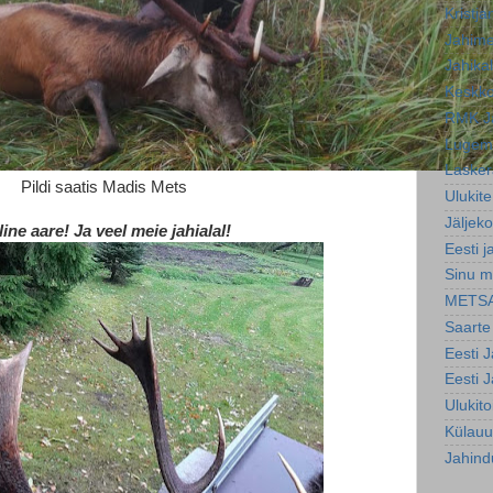
Kristja
Jahim
Jahika
Keskko
RMK J
Lugemi
Lasker
Pildi saatis Madis Mets
Ulukite
Jäljeko
line aare! Ja veel meie jahialal!
Eesti j
Sinu m
METS
Saarte
Eesti 
Eesti 
Ulukit
Külauu
Jahind