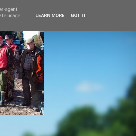
ser-agent
rate usage
LEARN MORE
GOT IT