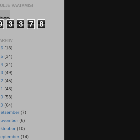
ÜLJE VAATAMISI
9
3
3
7
8
ARHIIV
26
(13)
25
(34)
24
(34)
23
(49)
22
(45)
21
(43)
20
(53)
19
(64)
detsember
(7)
november
(6)
oktoober
(10)
september
(14)