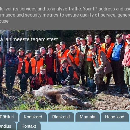
liver its services and to analyze traffic. Your IP address and u
rmance and security metrics to ensure quality of service, gene
buse.
este Selts
a jahimeeste tegemistest
Põhikiri
Kodukord
Blanketid
Maa-ala
Head lood
ndlus
Kontakt