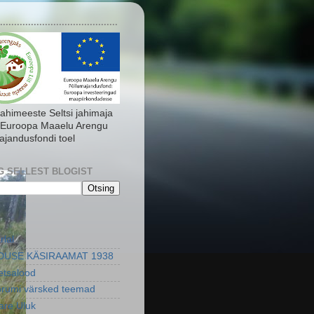
..........................................
Jahimeeste Seltsi jahimaja
 Euroopa Maaelu Arengu
ajandusfondi toel
G SELLEST BLOGIST
rlal
DUSE KÄSIRAAMAT 1938
metsalood
orumi värsked teemad
re Uluk