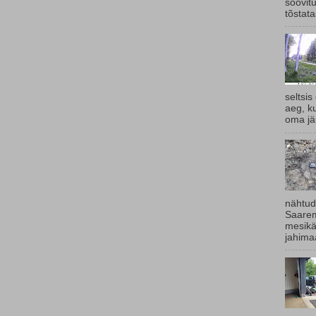
soovit
tõstata
seltsis
aeg, k
oma jär
nähtud
Saarem
mesikä
jahimaa