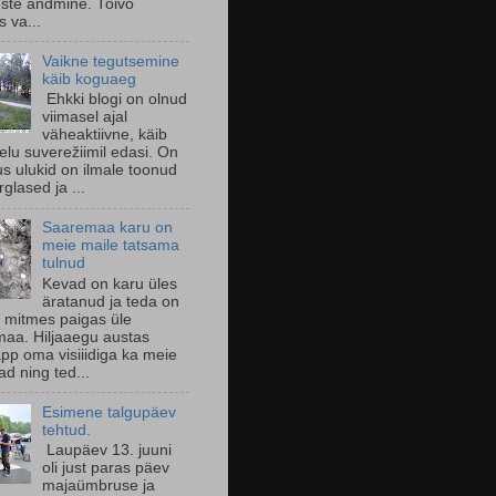
uste andmine. Toivo
s va...
Vaikne tegutsemine
käib koguaeg
Ehkki blogi on olnud
viimasel ajal
väheaktiivne, käib
 elu suverežiimil edasi. On
us ulukid on ilmale toonud
glased ja ...
Saaremaa karu on
meie maile tatsama
tulnud
Kevad on karu üles
äratanud ja teda on
 mitmes paigas üle
aa. Hiljaaegu austas
pp oma visiiidiga ka meie
d ning ted...
Esimene talgupäev
tehtud.
Laupäev 13. juuni
oli just paras päev
majaümbruse ja