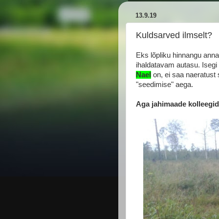
13.9.19
Kuldsarved ilmselt?
Eks lõpliku hinnangu anna
ihaldatavam autasu. Iseg
Nael
on, ei saa naeratust 
"seedimise" aega.
Aga jahimaade kolleegide