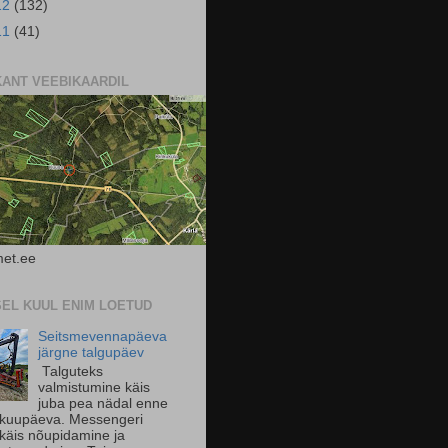
12
(132)
11
(41)
KANT VEEBIKAARDIL
et.ee
SEL KUUL ENIM LOETUD
Seitsmevennapäeva
järgne talgupäev
Talguteks
valmistumine käis
juba pea nädal enne
 kuupäeva. Messengeri
käis nõupidamine ja