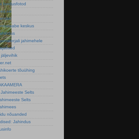
ni loodusfotod
ees.ee
lender
nnateabe keskus
ahindus
smaterjali jahimehele
ajatised
 jäljevihik
er.net
ahikoerte tõuühing
ets
AKAAMERA
 Jahimeeste Selts
Jahimeeste Selts
Jahimees
oidu nõuanded
dised: Jahindus
usinfo