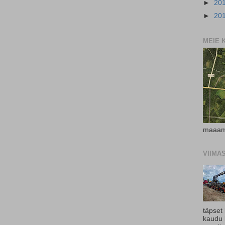
►
20
►
20
MEIE 
maaam
VIIMA
täpset
kaudu 