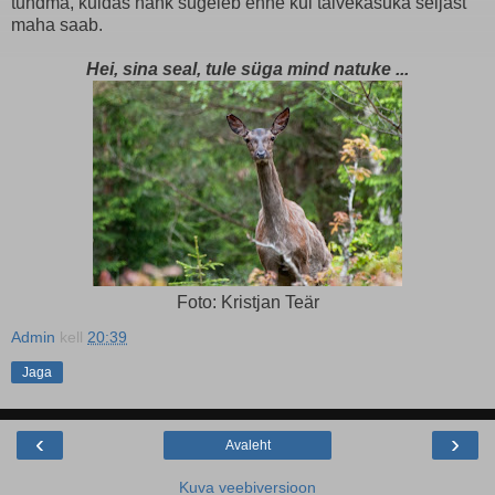
tundma, kuidas nahk sügeleb enne kui talvekasuka seljast
maha saab.
Hei, sina seal, tule süga mind natuke ...
Foto: Kristjan Teär
Admin
kell
20:39
Jaga
‹
›
Avaleht
Kuva veebiversioon