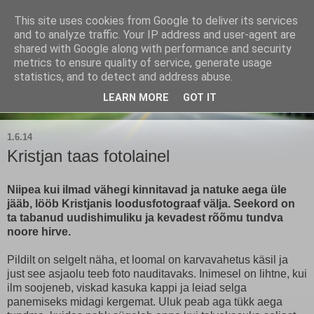
This site uses cookies from Google to deliver its services
Kärla Jahimeeste Selts
and to analyze traffic. Your IP address and user-agent are
shared with Google along with performance and security
metrics to ensure quality of service, generate usage
Blogi Saaremaa keskpaiga jahimeeste tegemistest
statistics, and to detect and address abuse.
LEARN MORE
GOT IT
▼
1.6.14
Kristjan taas fotolainel
Niipea kui ilmad vähegi kinnitavad ja natuke aega üle
jääb, lööb Kristjanis loodusfotograaf välja. Seekord on
ta tabanud uudishimuliku ja kevadest rõõmu tundva
noore hirve.
Pildilt on selgelt näha, et loomal on karvavahetus käsil ja
just see asjaolu teeb foto nauditavaks. Inimesel on lihtne, kui
ilm soojeneb, viskad kasuka kappi ja leiad selga
panemiseks midagi kergemat. Uluk peab aga tükk aega