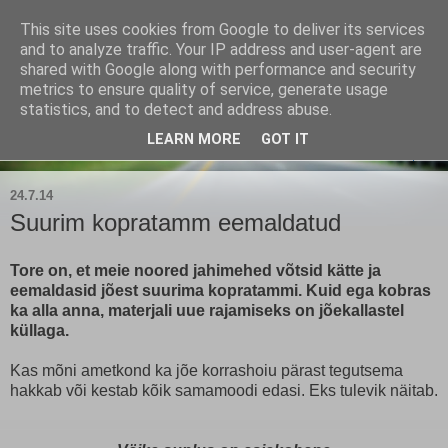
This site uses cookies from Google to deliver its services
Kärla Jahimeeste Selts
and to analyze traffic. Your IP address and user-agent are
shared with Google along with performance and security
metrics to ensure quality of service, generate usage
Blogi Saaremaa keskpaiga jahimeeste tegemistest
statistics, and to detect and address abuse.
LEARN MORE
GOT IT
▼
24.7.14
Suurim kopratamm eemaldatud
Tore on, et meie noored jahimehed võtsid kätte ja
eemaldasid jõest suurima kopratammi. Kuid ega kobras
ka alla anna, materjali uue rajamiseks on jõekallastel
küllaga.
Kas mõni ametkond ka jõe korrashoiu pärast tegutsema
hakkab või kestab kõik samamoodi edasi. Eks tulevik näitab.