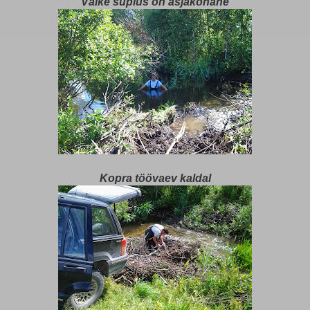
Väike suplus on asjakohane
Kopra töövaev kaldal