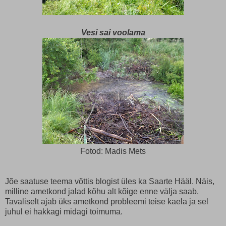
Vesi sai voolama
Fotod: Madis Mets
Jõe saatuse teema võttis blogist üles ka Saarte Hääl. Näis,
milline ametkond jalad kõhu alt kõige enne välja saab.
Tavaliselt ajab üks ametkond probleemi teise kaela ja sel
juhul ei hakkagi midagi toimuma.