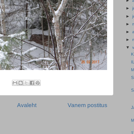
►
►
j
►
►
►
a
►
▼
K
I
M
S
S
Avaleht
Vanem postitus
J
M
1