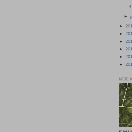
4
►
►
20
►
20
►
20
►
20
►
20
►
20
MEIE 
maaam