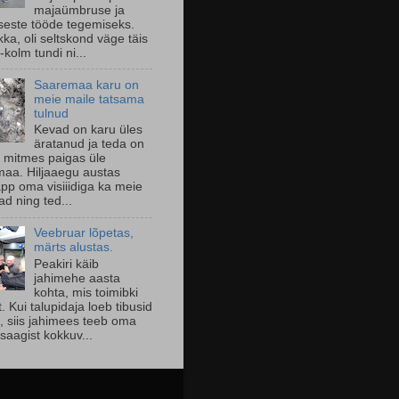
majaümbruse ja
seste tööde tegemiseks.
ka, oli seltskond väge täis
-kolm tundi ni...
Saaremaa karu on
meie maile tatsama
tulnud
Kevad on karu üles
äratanud ja teda on
 mitmes paigas üle
aa. Hiljaaegu austas
pp oma visiiidiga ka meie
d ning ted...
Veebruar lõpetas,
märts alustas.
Peakiri käib
jahimehe aasta
kohta, mis toimibki
lt. Kui talupidaja loeb tibusid
l, siis jahimees teeb oma
saagist kokkuv...