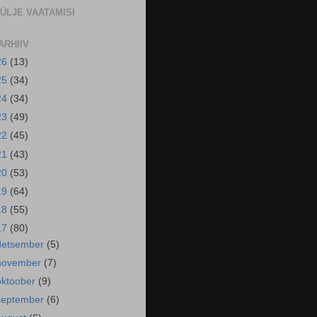
ÜLJE VAATAMISI
ARHIIV
26
(13)
25
(34)
24
(34)
23
(49)
22
(45)
21
(43)
20
(53)
19
(64)
18
(55)
17
(80)
detsember
(5)
november
(7)
oktoober
(9)
september
(6)