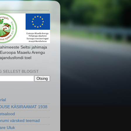
..........................................
Jahimeeste Seltsi jahimaja
 Euroopa Maaelu Arengu
ajandusfondi toel
G SELLEST BLOGIST
rlal
DUSE KÄSIRAAMAT 1938
metsalood
orumi värsked teemad
re Uluk