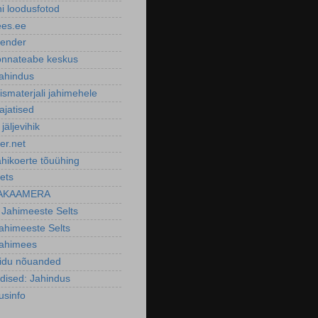
ni loodusfotod
ees.ee
lender
nnateabe keskus
ahindus
smaterjali jahimehele
ajatised
 jäljevihik
er.net
ahikoerte tõuühing
ets
AKAAMERA
 Jahimeeste Selts
Jahimeeste Selts
Jahimees
oidu nõuanded
dised: Jahindus
usinfo