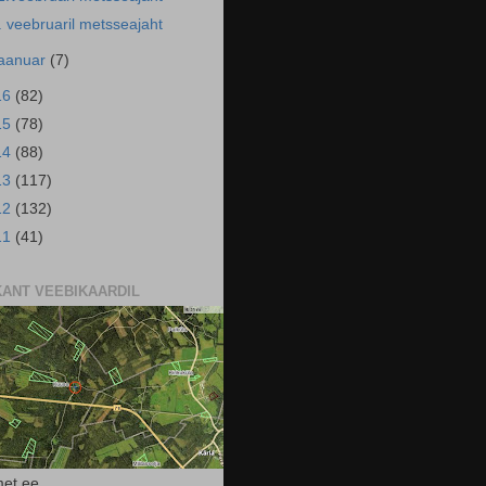
. veebruaril metsseajaht
jaanuar
(7)
16
(82)
15
(78)
14
(88)
13
(117)
12
(132)
11
(41)
KANT VEEBIKAARDIL
et.ee