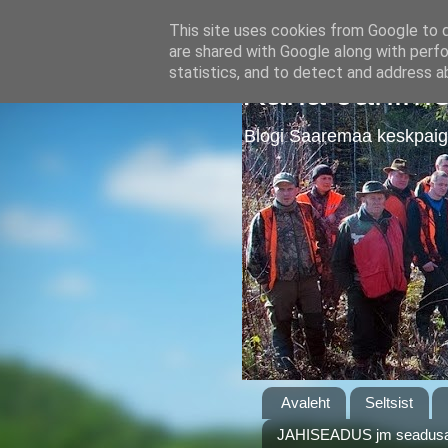
This site uses cookies from Google to de
are shared with Google along with perfo
statistics, and to detect and address a
Kärla Jahime
Blogi Saaremaa keskpaig
Avaleht
Seltsist
JAHISEADUS jm seadusa