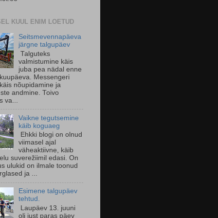
SEL KUUL ENIM LOETUD
Seitsmevennapäeva
järgne talgupäev
Talguteks
valmistumine käis
juba pea nädal enne
 kuupäeva. Messengeri
käis nõupidamine ja
uste andmine. Toivo
s va...
Vaikne tegutsemine
käib koguaeg
Ehkki blogi on olnud
viimasel ajal
väheaktiivne, käib
 elu suverežiimil edasi. On
us ulukid on ilmale toonud
glased ja ...
Esimene talgupäev
tehtud.
Laupäev 13. juuni
oli just paras päev