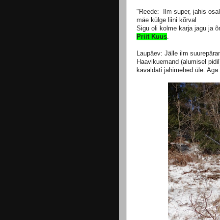
"Reede: Ilm super, jahis osa
mäe külge liini kõrval
Sigu oli kolme karja jagu ja 
Pr
iit Kuus
.
Laupäev: Jälle ilm suurepära
Haavikuemand (alumisel pidil)
kavaldati jahimehed üle. Aga