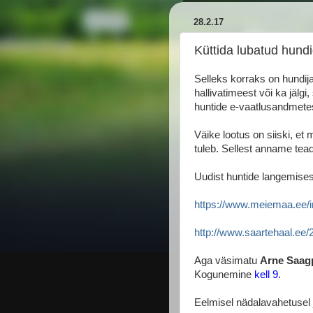
28.2.17
Küttida lubatud hundid
Selleks korraks on hundij
hallivatimeest või ka jälgi,
huntide e-vaatlusandmete
Väike lootus on siiski, et 
tuleb. Sellest anname tea
Uudist huntide langemisest
https://www.meiemaa.ee/i
http://www.saartehaal.ee/2
Aga väsimatu
Arne Saag
Kogunemine
kell 9.
Eelmisel nädalavahetusel