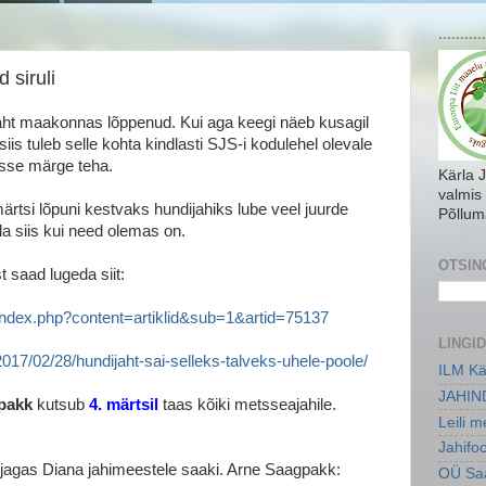
...........
 siruli
aht maakonnas lõppenud. Kui aga keegi näeb kusagil
 siis tuleb selle kohta kindlasti SJS-i kodulehel olevale
sse märge teha.
Kärla 
valmis
märtsi lõpuni kestvaks hundijahiks lube veel juurde
Põllum
da siis kui need olemas on.
OTSIN
 saad lugeda siit:
ndex.php?content=artiklid&sub=1&artid=75137
LINGID
017/02/28/hundijaht-sai-selleks-talveks-uhele-poole/
ILM Kä
JAHIN
pakk
kutsub
4. märtsil
taas kõiki metsseajahile.
Leili 
Jahifo
 jagas Diana jahimeestele saaki. Arne Saagpakk:
OÜ Saa