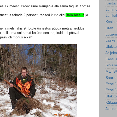
Kristja
les 17 meest. Proovisime Karujärve alajaama tagust Kõntsa
Jahim
õnnestus tabada 2 põrsast, täpsed kütid olid
Rain Mesila
ja
Jahika
Keskko
RMK J
ne ja mehi jahis 9, fotole õnnestus püüda metsaharuldus
 ja liikuma sai aetud ka üks seakari, kuid sel päeval
Lugemi
 päev oli mõnus ikka!"
Lasker
Ulukite
Jäljeko
Eesti j
Sinu m
METS
Saarte
Eesti 
Eesti 
Ulukit
Külauu
Jahind