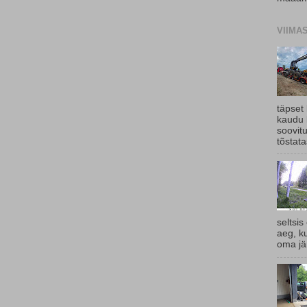
VIIMA
täpset
kaudu 
soovit
tõstata
seltsis
aeg, k
oma jär