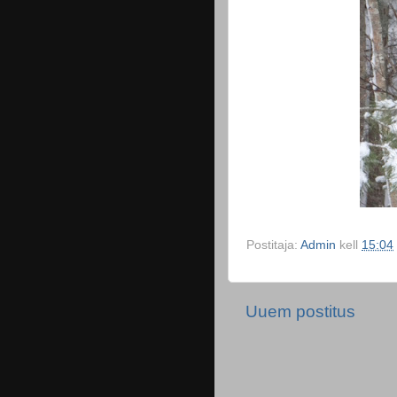
Postitaja:
Admin
kell
15:04
Uuem postitus