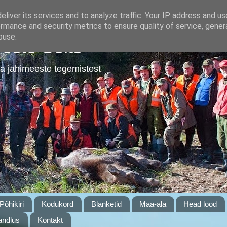
liver its services and to analyze traffic. Your IP address and u
rmance and security metrics to ensure quality of service, gene
buse.
este Selts
a jahimeeste tegemistest
Põhikiri
Kodukord
Blanketid
Maa-ala
Head lood
ndlus
Kontakt