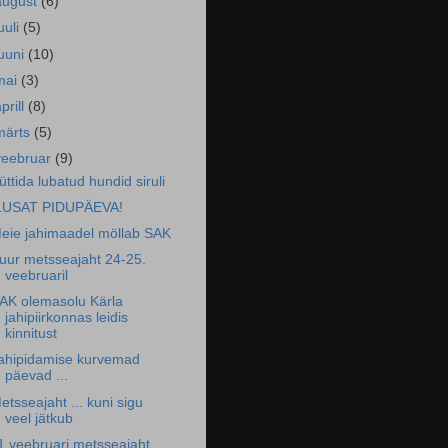
august
(6)
uuli
(5)
juuni
(10)
mai
(3)
prill
(8)
märts
(5)
veebruar
(9)
üttida lubatud hundid siruli
LUSAT PIDUPÄEVA!
eie jahimaadel möllab SAK
uur metsseajaht 24-25.
veebruaril
AK olemasolu Kärla
jahipiirkonnas leidis
kinnitust
ahipidamise kurvemad
päevad ...
etsseajaht ... kuni sigu
veel jätkub
1.veebruari metsseajaht