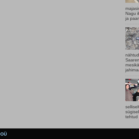
majasi
Nagu ik
ja paar
nähtud
Saarem
mesikä
jahimaa
sellise
sügise
tehtud 
s OÜ