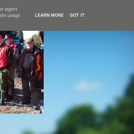
ser-agent
rate usage
LEARN MORE
GOT IT