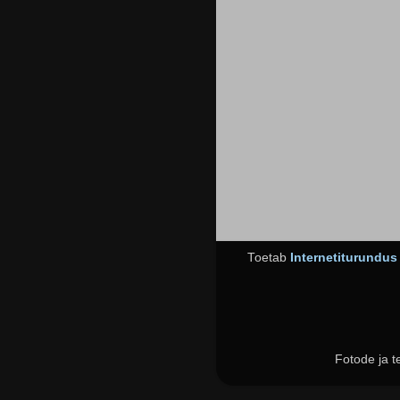
Toetab
Internetiturundu
Fotode ja t