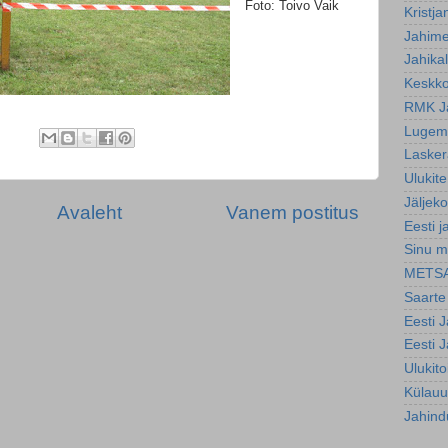
Foto: Toivo Vaik
Kristja
Jahim
Jahika
Keskko
RMK J
Lugemi
Lasker
Ulukite
Jäljeko
Avaleht
Vanem postitus
Eesti j
Sinu m
METS
Saarte
Eesti 
Eesti 
Ulukit
Külauu
Jahind