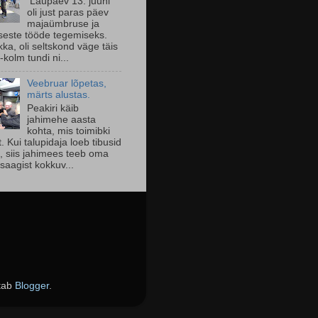
Laupäev 13. juuni
oli just paras päev
majaümbruse ja
seste tööde tegemiseks.
ka, oli seltskond väge täis
-kolm tundi ni...
Veebruar lõpetas,
märts alustas.
Peakiri käib
jahimehe aasta
kohta, mis toimibki
lt. Kui talupidaja loeb tibusid
l, siis jahimees teeb oma
saagist kokkuv...
etab
Blogger
.