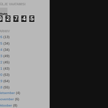
ÜLJE VAATAMISI
9
2
7
4
5
ARHIIV
26
(13)
25
(34)
24
(34)
23
(49)
22
(45)
21
(43)
20
(53)
19
(64)
18
(55)
detsember
(4)
november
(6)
oktoober
(8)