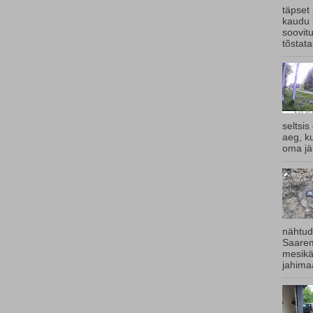
täpset
kaudu 
soovit
tõstata
seltsis
aeg, k
oma jär
nähtud
Saarem
mesikä
jahimaa