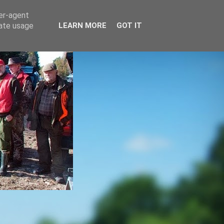
ser-agent
rate usage
LEARN MORE
GOT IT