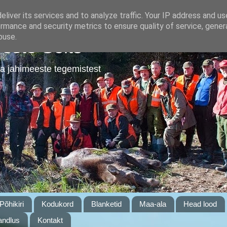
liver its services and to analyze traffic. Your IP address and u
rmance and security metrics to ensure quality of service, gene
buse.
este Selts
a jahimeeste tegemistest
Põhikiri
Kodukord
Blanketid
Maa-ala
Head lood
ndlus
Kontakt