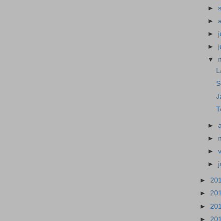
►
►
►
j
►
▼
L
S
J
T
►
a
►
►
►
►
20
►
20
►
20
►
20