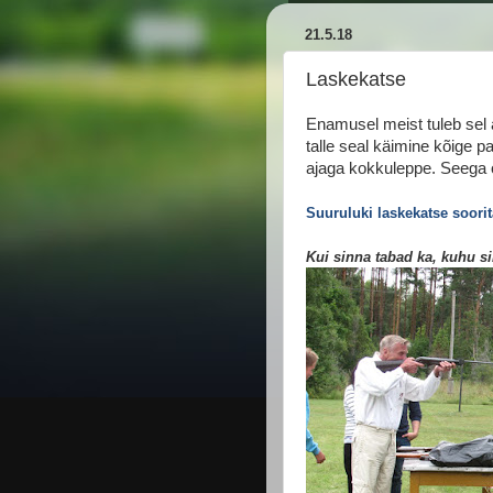
21.5.18
Laskekatse
Enamusel meist tuleb sel a
talle seal käimine kõige p
ajaga kokkuleppe. Seega o
Suuruluki laskekatse soori
Kui sinna tabad ka, kuhu sih