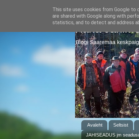
This site uses cookies from Google to de
are shared with Google along with perfo
statistics, and to detect and address a
Kärla Jahime
Blogi Saaremaa keskpaig
Avaleht
Seltsist
JAHISEADUS jm seadusa