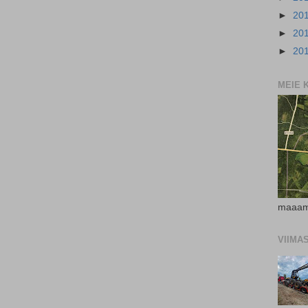
►
20
►
20
►
20
MEIE 
maaam
VIIMA