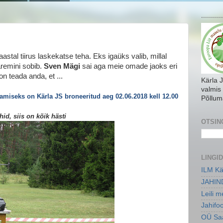
...........
astal tiirus laskekatse teha. Eks igaüks valib, millal
aremini sobib.
Sven Mägi
sai aga meie omade jaoks eri
n teada anda, et ...
Kärla 
valmis
tamiseks on Kärla JS broneeritud aeg
02.06.2018 kell 12.00
Põllum
id, siis on kõik hästi
OTSIN
LINGID
ILM Kä
JAHIN
Leili 
Jahifo
OÜ Saa