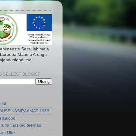
..........................................
Jahimeeste Seltsi jahimaja
 Euroopa Maaelu Arengu
ajandusfondi toel
G SELLEST BLOGIST
rlal
DUSE KÄSIRAAMAT 1938
metsalood
orumi värsked teemad
re Uluk