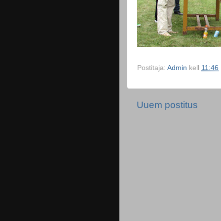
Postitaja:
Admin
kell
11:46
Uuem postitus