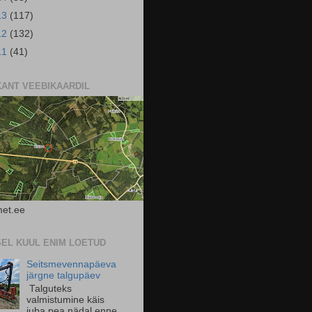
13
(117)
12
(132)
11
(41)
KANT VEEBIKAARDIL
et.ee
SEL KUUL ENIM LOETUD
Seitsmevennapäeva
järgne talgupäev
Talguteks
valmistumine käis
juba pea nädal enne