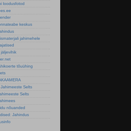
ni loodusfotod
ees.ee
lender
nnateabe keskus
ahindus
smaterjali jahimehele
ajatised
 jäljevihik
er.net
ahikoerte tõuühing
ets
AKAAMERA
 Jahimeeste Selts
Jahimeeste Selts
Jahimees
oidu nõuanded
dised: Jahindus
usinfo