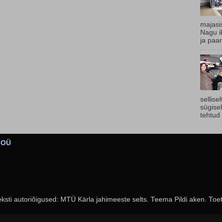
majasi
Nagu ik
ja paar
sellise
sügise
tehtud 
s OÜ
eksti autoriõigused: MTÜ Kärla jahimeeste selts. Teema Pildi aken. To