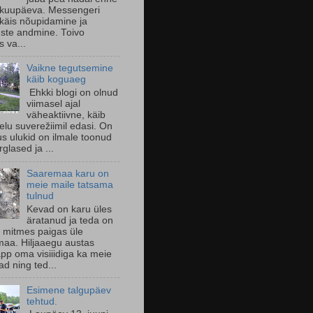
 kuupäeva. Messengeri
käis nõupidamine ja
uste andmine. Toivo
s va...
Vaikne tegutsemine
käib koguaeg
Ehkki blogi on olnud
viimasel ajal
väheaktiivne, käib
 elu suverežiimil edasi. On
us ulukid on ilmale toonud
glased ja ...
Saaremaa karu on
meie maile tatsama
tulnud
Kevad on karu üles
äratanud ja teda on
 mitmes paigas üle
aa. Hiljaaegu austas
pp oma visiiidiga ka meie
d ning ted...
Esimene talgupäev
tehtud.