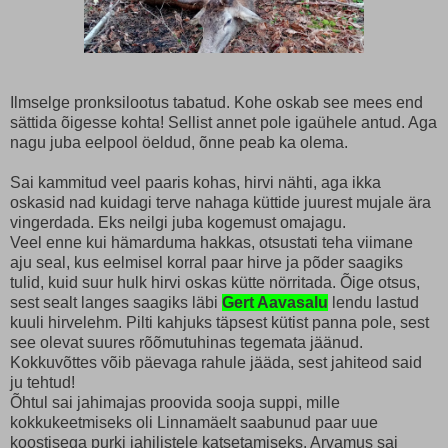
Ilmselge pronksilootus tabatud. Kohe oskab see mees end
sättida õigesse kohta! Sellist annet pole igaühele antud. Aga
nagu juba eelpool öeldud, õnne peab ka olema.
Sai kammitud veel paaris kohas, hirvi nähti, aga ikka
oskasid nad kuidagi terve nahaga küttide juurest mujale ära
vingerdada. Eks neilgi juba kogemust omajagu.
Veel enne kui hämarduma hakkas, otsustati teha viimane
aju seal, kus eelmisel korral paar hirve ja põder saagiks
tulid, kuid suur hulk hirvi oskas kütte nörritada. Õige otsus,
sest sealt langes saagiks läbi
Gert Aavasalu
lendu lastud
kuuli hirvelehm. Pilti kahjuks täpsest kütist panna pole, sest
see olevat suures rõõmutuhinas tegemata jäänud.
Kokkuvõttes võib päevaga rahule jääda, sest jahiteod said
ju tehtud!
Õhtul sai jahimajas proovida sooja suppi, mille
kokkukeetmiseks oli Linnamäelt saabunud paar uue
koostisega purki jahilistele katsetamiseks. Arvamus sai