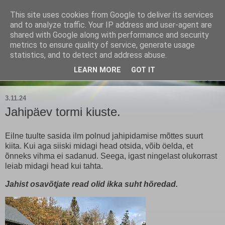
This site uses cookies from Google to deliver its services
Kärla Jahimeeste Selts
and to analyze traffic. Your IP address and user-agent are
shared with Google along with performance and security
metrics to ensure quality of service, generate usage
Blogi Saaremaa keskpaiga jahimeeste tegemistest
statistics, and to detect and address abuse.
LEARN MORE
GOT IT
▼
3.11.24
Jahipäev tormi kiuste.
Eilne tuulte sasida ilm polnud jahipidamise mõttes suurt
kiita. Kui aga siiski midagi head otsida, võib öelda, et
õnneks vihma ei sadanud. Seega, igast ningelast olukorrast
leiab midagi head kui tahta.
Jahist osavõtjate read olid ikka suht hõredad.