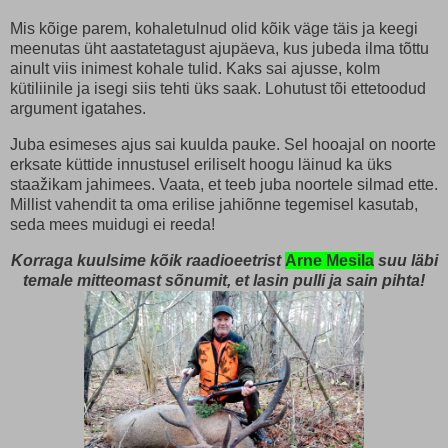
Mis kõige parem, kohaletulnud olid kõik väge täis ja keegi
meenutas üht aastatetagust ajupäeva, kus jubeda ilma tõttu
ainult viis inimest kohale tulid. Kaks sai ajusse, kolm
kütiliinile ja isegi siis tehti üks saak. Lohutust tõi ettetoodud
argument igatahes.
Juba esimeses ajus sai kuulda pauke. Sel hooajal on noorte
erksate küttide innustusel eriliselt hoogu läinud ka üks
staažikam jahimees. Vaata, et teeb juba noortele silmad ette.
Millist vahendit ta oma erilise jahiõnne tegemisel kasutab,
seda mees muidugi ei reeda!
Korraga kuulsime kõik raadioeetrist
Arne Mesila
suu läbi
temale mitteomast sõnumit, et lasin pulli ja sain pihta!