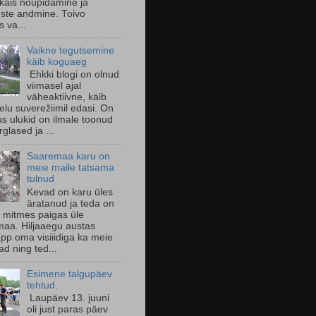
käis nõupidamine ja
uste andmine. Toivo
s va...
Vaikne tegutsemine
käib koguaeg
Ehkki blogi on olnud
viimasel ajal
väheaktiivne, käib
 elu suverežiimil edasi. On
us ulukid on ilmale toonud
glased ja ...
Saaremaa karu on
meie maile tatsama
tulnud
Kevad on karu üles
äratanud ja teda on
 mitmes paigas üle
aa. Hiljaaegu austas
pp oma visiiidiga ka meie
d ning ted...
Esimene talgupäev
tehtud.
Laupäev 13. juuni
oli just paras päev