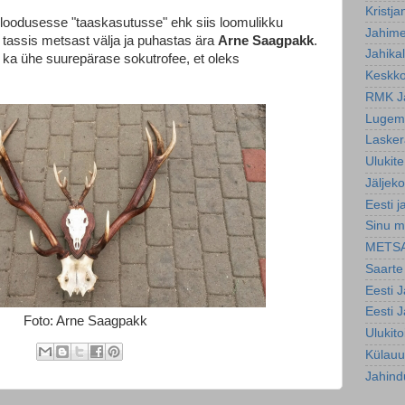
Kristja
ks loodusesse "taaskasutusse" ehk siis loomulikku
Jahim
 tassis metsast välja ja puhastas ära
Arne Saagpakk
.
Jahika
 ka ühe suurepärase sokutrofee, et oleks
Keskko
RMK J
Lugemi
Lasker
Ulukite
Jäljeko
Eesti j
Sinu m
METS
Saarte
Eesti 
Eesti 
Foto: Arne Saagpakk
Ulukit
Külauu
Jahind