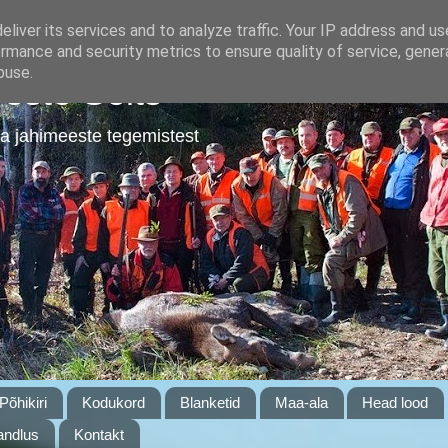
liver its services and to analyze traffic. Your IP address and u
rmance and security metrics to ensure quality of service, gene
buse.
este Selts
a jahimeeste tegemistest
Põhikiri
Kodukord
Blanketid
Maa-ala
Head lood
ndlus
Kontakt