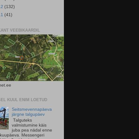
12
(132)
11
(41)
KANT VEEBIKAARDIL
et.ee
SEL KUUL ENIM LOETUD
Seitsmevennapäeva
järgne talgupäev
Talguteks
valmistumine käis
juba pea nädal enne
 kuupäeva. Messengeri