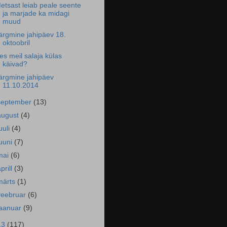
etsast leiab peale seente
ja marjade ka midagi
muud
ärgmine jahipäev 18.
oktoobril
es meil salaja külas
käivad?
ärgmine jahipäev
11.10.2014
september
(13)
august
(4)
uuli
(4)
juuni
(7)
mai
(6)
prill
(3)
märts
(1)
veebruar
(6)
jaanuar
(9)
13
(117)