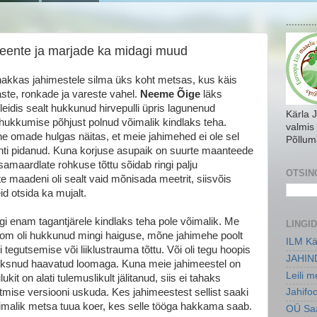
...........
seente ja marjade ka midagi muud
s hakkas jahimestele silma üks koht metsas, kus käis
te, ronkade ja vareste vahel.
Neeme Õige
läks
 leidis sealt hukkunud hirvepulli üpris lagunenud
Kärla 
 hukkumise põhjust polnud võimalik kindlaks teha.
valmis
ne omade hulgas näitas, et meie jahimehed ei ole sel
Põllum
ahti pidanud. Kuna korjuse asupaik on suurte maanteede
samaardlate rohkuse tõttu sõidab ringi palju
OTSIN
e maadeni oli sealt vaid mõnisada meetrit, siisvõis
 otsida ka mujalt.
gi enam tagantjärele kindlaks teha pole võimalik. Me
LINGID
oom oli hukkunud mingi haiguse, mõne jahimehe poolt
ILM Kä
 tegutsemise või liiklustrauma tõttu. Või oli tegu hoopis
JAHIN
ooksnud haavatud loomaga. Kuna meie jahimeestel on
Leili 
kit on alati tulemuslikult jälitanud, siis ei tahaks
tmise versiooni uskuda. Kes jahimeestest sellist saaki
Jahifo
võimalik metsa tuua koer, kes selle tööga hakkama saab.
OÜ Saa