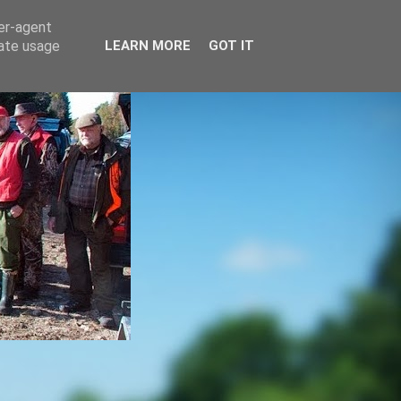
ser-agent
rate usage
LEARN MORE
GOT IT