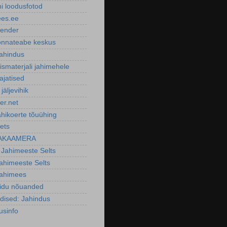
ni loodusfotod
ees.ee
lender
nnateabe keskus
ahindus
smaterjali jahimehele
ajatised
 jäljevihik
er.net
ahikoerte tõuühing
ets
AKAAMERA
 Jahimeeste Selts
Jahimeeste Selts
Jahimees
oidu nõuanded
dised: Jahindus
usinfo