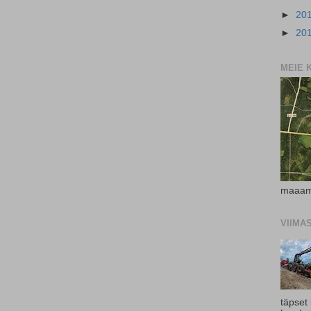
►
20
►
20
MEIE 
maaam
VIIMA
täpset