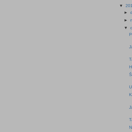
▼
20
►
►
▼
P
J
T
H
Š
U
K
J
T
N