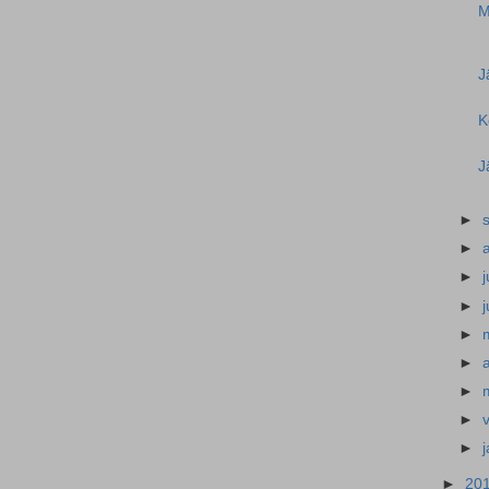
M
J
K
J
►
►
►
j
►
►
►
a
►
►
►
►
20