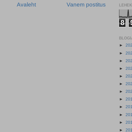
Avaleht
Vanem postitus
LEHEK
8
BLOGI
►
20
►
20
►
20
►
20
►
20
►
20
►
20
►
20
►
20
►
20
►
20
►
20