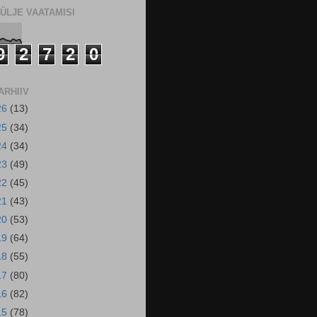
ÜLJE VAATAMISI
9
2
7
2
0
ARHIIV
26
(13)
25
(34)
24
(34)
23
(49)
22
(45)
21
(43)
20
(53)
19
(64)
18
(55)
17
(80)
16
(82)
15
(78)