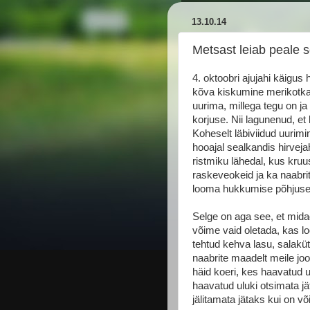
13.10.14
Metsast leiab peale 
4. oktoobri ajujahi käigu
kõva kiskumine merikotkas
uurima, millega tegu on ja
korjuse. Nii lagunenud, et
Koheselt läbiviidud uurimi
hooajal sealkandis hirvej
ristmiku lähedal, kus kruu
raskeveokeid ja ka naabrit
looma hukkumise põhjuseid
Selge on aga see, et mida
võime vaid oletada, kas l
tehtud kehva lasu, salaküti
naabrite maadelt meile j
häid koeri, kes haavatud ulu
haavatud uluki otsimata jä
jälitamata jätaks kui on 