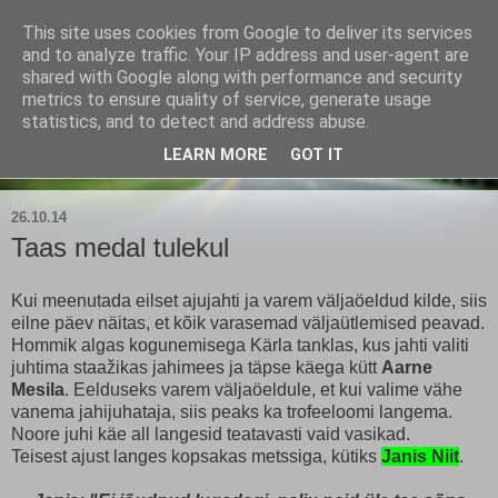
This site uses cookies from Google to deliver its services
Kärla Jahimeeste Selts
and to analyze traffic. Your IP address and user-agent are
shared with Google along with performance and security
metrics to ensure quality of service, generate usage
Blogi Saaremaa keskpaiga jahimeeste tegemistest
statistics, and to detect and address abuse.
LEARN MORE
GOT IT
▼
26.10.14
Taas medal tulekul
Kui meenutada eilset ajujahti ja varem väljaöeldud kilde, siis
eilne päev näitas, et kõik varasemad väljaütlemised peavad.
Hommik algas kogunemisega Kärla tanklas, kus jahti valiti
juhtima staažikas jahimees ja täpse käega kütt
Aarne
Mesila
. Eelduseks varem väljaöeldule, et kui valime vähe
vanema jahijuhataja, siis peaks ka trofeeloomi langema.
Noore juhi käe all langesid teatavasti vaid vasikad.
Teisest ajust langes kopsakas metssiga, kütiks
Janis Niit
.