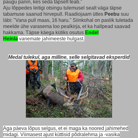
paugu panin, kes seda täpselt teab."
Aju lõppedes leitigi otsingu tulemusel sealt väga täpse
tabamuse saanud hirvepull. Raadiojaam ütles
Peebu
suu
läbi: "Vana pull maas, 16 haru." Siinkohal on paslik tuletada
meelde ühe varasema loo pealkirja, et ka hallpead saavad
hakkama. Täpse käega kütiks osutus
Endel
Heinla
vanemate jahimeeste hulgast.
Medal tulekul, aga milline, selle selgitavad eksperdid
Aga päeva lõpus selgus, et ei maga ka noored jahimehed
midagi. Viimasest ajust küttisid põdralehma ja -vasika