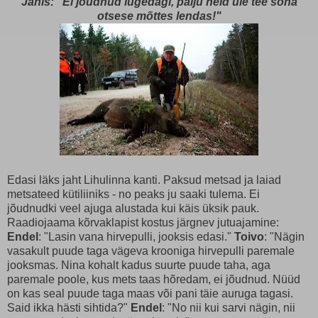
Janis: "Ei jõudnud lugedagi, palju neid üle tee sõna
otsese mõttes lendas!"
Edasi läks jaht Lihulinna kanti. Paksud metsad ja laiad
metsateed kütiliiniks - no peaks ju saaki tulema. Ei
jõudnudki veel ajuga alustada kui käis üksik pauk.
Raadiojaama kõrvaklapist kostus järgnev jutuajamine:
Endel
: "Lasin vana hirvepulli, jooksis edasi."
Toivo
: "Nägin
vasakult puude taga vägeva krooniga hirvepulli paremale
jooksmas. Nina kohalt kadus suurte puude taha, aga
paremale poole, kus mets taas hõredam, ei jõudnud. Nüüd
on kas seal puude taga maas või pani täie auruga tagasi.
Said ikka hästi sihtida?"
Endel
: "No nii kui sarvi nägin, nii