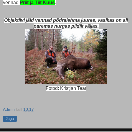
vennad
Priit ja Tiit Kuus
.
Objektiivi jäid vennad põdralehma juures, vasikas on all
paremas nurgas pildilt väljas.
Fotod: Kristjan Teär
Admin
kell
10:17
Jaga