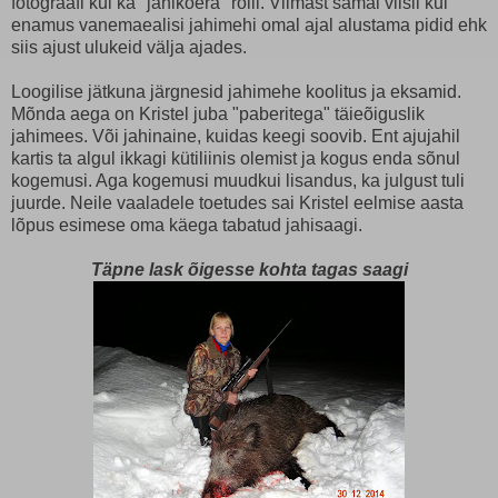
fotograafi kui ka "jahikoera" rolli. Viimast samal viisil kui
enamus vanemaealisi jahimehi omal ajal alustama pidid ehk
siis ajust ulukeid välja ajades.
Loogilise jätkuna järgnesid jahimehe koolitus ja eksamid.
Mõnda aega on Kristel juba "paberitega" täieõiguslik
jahimees. Või jahinaine, kuidas keegi soovib. Ent ajujahil
kartis ta algul ikkagi kütiliinis olemist ja kogus enda sõnul
kogemusi. Aga kogemusi muudkui lisandus, ka julgust tuli
juurde. Neile vaaladele toetudes sai Kristel eelmise aasta
lõpus esimese oma käega tabatud jahisaagi.
Täpne lask õigesse kohta tagas saagi