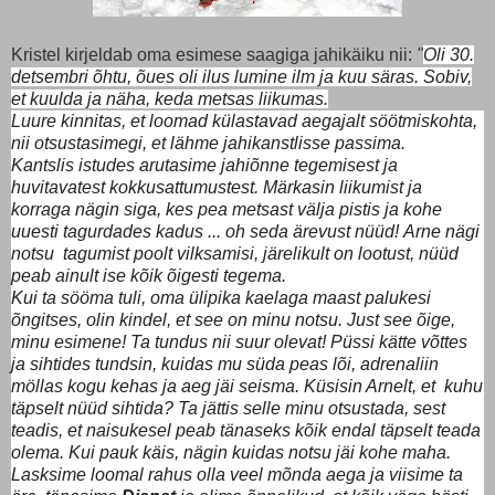
Kristel kirjeldab oma esimese saagiga jahikäiku nii:
"
Oli 30.
detsembri õhtu, õues oli ilus lumine ilm ja kuu säras. Sobiv,
et kuulda ja näha, keda metsas liikumas.
Luure kinnitas, et loomad külastavad aegajalt söötmiskohta,
nii otsustasimegi, et lähme jahikanstlisse passima.
Kantslis istudes arutasime jahiõnne tegemisest ja
huvitavatest kokkusattumustest. Märkasin liikumist ja
korraga nägin siga, kes pea metsast välja pistis ja kohe
uuesti tagurdades kadus ... oh seda ärevust nüüd!
Arne nägi
notsu tagumist poolt vilksamisi, järelikult on lootust, nüüd
peab ainult ise kõik õigesti tegema.
Kui ta sööma tuli, oma ülipika kaelaga maast palukesi
õngitses, olin kindel, et see on minu notsu. Just see õige,
minu esimene! Ta tundus nii suur olevat! Püssi kätte võttes
ja sihtides tundsin, kuidas mu süda peas lõi, adrenaliin
möllas kogu kehas ja aeg jäi seisma. Küsisin Arnelt, et kuhu
täpselt nüüd sihtida? Ta jättis selle minu otsustada, sest
teadis, et naisukesel peab tänaseks kõik endal täpselt teada
olema. Kui pauk käis, nägin kuidas notsu jäi kohe maha.
Lasksime loomal rahus olla veel mõnda aega ja viisime ta