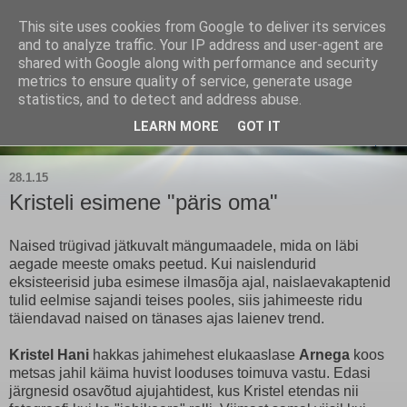
This site uses cookies from Google to deliver its services
Kärla Jahimeeste Selts
and to analyze traffic. Your IP address and user-agent are
shared with Google along with performance and security
metrics to ensure quality of service, generate usage
Blogi Saaremaa keskpaiga jahimeeste tegemistest
statistics, and to detect and address abuse.
LEARN MORE
GOT IT
▼
28.1.15
Kristeli esimene "päris oma"
Naised trügivad jätkuvalt mängumaadele, mida on läbi
aegade meeste omaks peetud. Kui naislendurid
eksisteerisid juba esimese ilmasõja ajal, naislaevakaptenid
tulid eelmise sajandi teises pooles, siis jahimeeste ridu
täiendavad naised on tänases ajas laienev trend.
Kristel Hani
hakkas jahimehest elukaaslase
Arnega
koos
metsas jahil käima huvist looduses toimuva vastu. Edasi
järgnesid osavõtud ajujahtidest, kus Kristel etendas nii