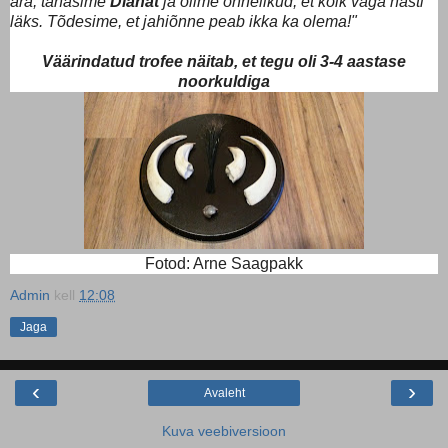
ära, tänasime
Dianat
ja olime õnnelikud, et kõik väga hästi
läks. Tõdesime, et jahiõnne peab ikka ka olema!"
Väärindatud trofee näitab, et tegu oli 3-4 aastase
noorkuldiga
Fotod: Arne Saagpakk
Admin
kell
12:08
Jaga
‹
›
Avaleht
Kuva veebiversioon