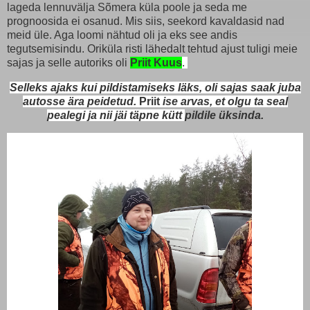
lageda lennuvälja Sõmera küla poole ja seda me
prognoosida ei osanud. Mis siis, seekord kavaldasid nad
meid üle. Aga loomi nähtud oli ja eks see andis
tegutsemisindu. Oriküla risti lähedalt tehtud ajust tuligi meie
sajas ja selle autoriks oli
Priit Kuus
.
Selleks ajaks kui pildistamiseks läks, oli sajas saak juba
autosse ära peidetud.
Priit
ise arvas, et olgu ta seal
pealegi ja nii jäi täpne kütt
pildile
üksinda.