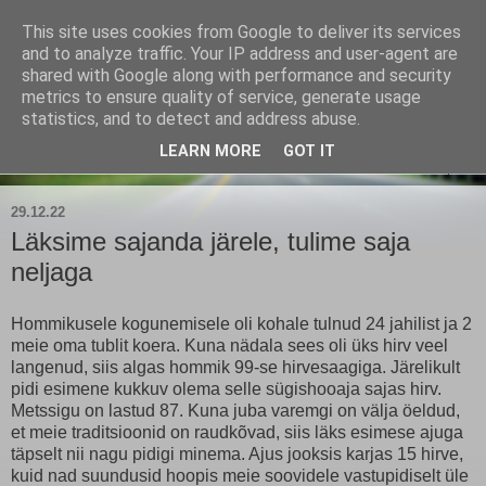
This site uses cookies from Google to deliver its services
Kärla Jahimeeste Selts
and to analyze traffic. Your IP address and user-agent are
shared with Google along with performance and security
metrics to ensure quality of service, generate usage
Blogi Saaremaa keskpaiga jahimeeste tegemistest
statistics, and to detect and address abuse.
LEARN MORE
GOT IT
▼
29.12.22
Läksime sajanda järele, tulime saja
neljaga
Hommikusele kogunemisele oli kohale tulnud 24 jahilist ja 2
meie oma tublit koera. Kuna nädala sees oli üks hirv veel
langenud, siis algas hommik 99-se hirvesaagiga. Järelikult
pidi esimene kukkuv olema selle sügishooaja sajas hirv.
Metssigu on lastud 87. Kuna juba varemgi on välja öeldud,
et meie traditsioonid on raudkõvad, siis läks esimese ajuga
täpselt nii nagu pidigi minema. Ajus jooksis karjas 15 hirve,
kuid nad suundusid hoopis meie soovidele vastupidiselt üle