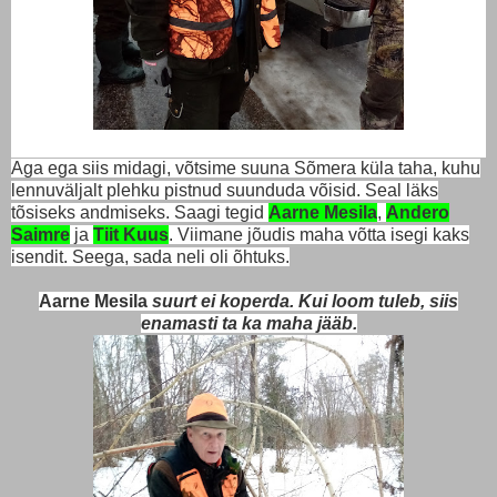
Aga ega siis midagi, võtsime suuna Sõmera küla taha, kuhu
lennuväljalt plehku pistnud suunduda võisid. Seal läks
tõsiseks andmiseks. Saagi tegid
Aarne Mesila
,
Andero
Saimre
ja
Tiit Kuus
. Viimane jõudis maha võtta isegi kaks
isendit. Seega, sada neli oli õhtuks.
Aarne Mesila
suurt ei koperda. Kui loom tuleb, siis
enamasti ta ka maha jääb.