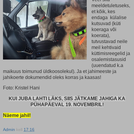
meeldetuletuseks,
et kõik, kes
endaga külalise
kutsuvad (küti
koeraga või
koerata),
tutvustavad neile
meil kehtivaid
küttimisreegelid ja
osalemistasusid
(uuendatud k.a
maikuus toimunud üldkoosolekul). Ja et jahimeeste ja
jahikoerte dokumendid oleks korras ja kaasas!
Foto: Kristel Hani
KUI JUBA LAHTI LÄKS, SIIS JÄTKAME JAHIGA KA
PÜHAPÄEVAL 19. NOVEMBRIL!
Näeme jahil!
Admin
kell
17:16