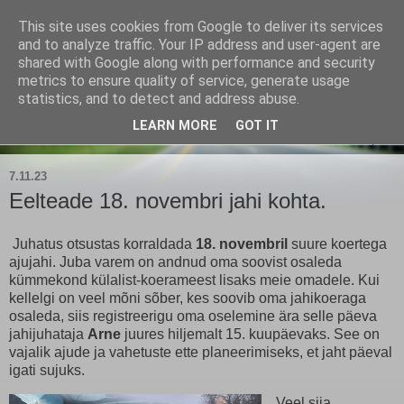
This site uses cookies from Google to deliver its services
Kärla Jahimeeste Selts
and to analyze traffic. Your IP address and user-agent are
shared with Google along with performance and security
metrics to ensure quality of service, generate usage
Blogi Saaremaa keskpaiga jahimeeste tegemistest
statistics, and to detect and address abuse.
LEARN MORE
GOT IT
▼
7.11.23
Eelteade 18. novembri jahi kohta.
Juhatus otsustas korraldada
18. novembril
suure koertega
ajujahi. Juba varem on andnud oma soovist osaleda
kümmekond külalist-koerameest lisaks meie omadele. Kui
kellelgi on veel mõni sõber, kes soovib oma jahikoeraga
osaleda, siis registreerigu oma oselemine ära selle päeva
jahijuhataja
Arne
juures hiljemalt 15. kuupäevaks. See on
vajalik ajude ja vahetuste ette planeerimiseks, et jaht päeval
igati sujuks.
Veel siia