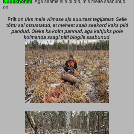
Kuusknõmm
. Aga seame siia pildid, mis meile saabunud
on.
Priit
on üks meie viimase aja suurtest tegijatest. Selle
tõttu sai otsustatud, et mehest saab seekord kaks pilti
pandud. Oleks ka kolm pannud, aga kahjuks pole
kolmanda saagi pilti blogile saabunud.