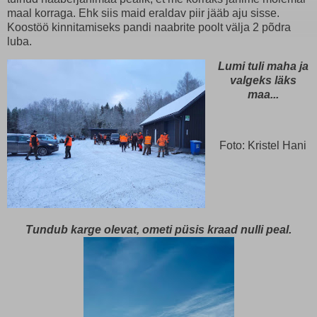
maal korraga. Ehk siis maid eraldav piir jääb aju sisse.
Koostöö kinnitamiseks pandi naabrite poolt välja 2 põdra
luba.
Lumi tuli maha ja
valgeks läks
maa...
Foto: Kristel Hani
Tundub karge olevat, ometi püsis kraad nulli peal.