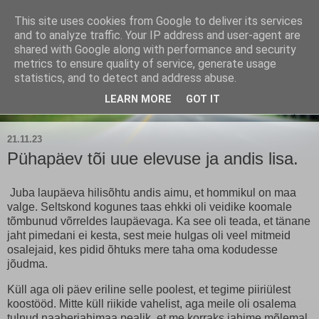
This site uses cookies from Google to deliver its services
Kärla Jahimeeste Selts
and to analyze traffic. Your IP address and user-agent are
shared with Google along with performance and security
metrics to ensure quality of service, generate usage
Blogi Saaremaa keskpaiga jahimeeste tegemistest
statistics, and to detect and address abuse.
LEARN MORE
GOT IT
▼
21.11.23
Pühapäev tõi uue elevuse ja andis lisa.
Juba laupäeva hilisõhtu andis aimu, et hommikul on maa
valge. Seltskond kogunes taas ehkki oli veidike koomale
tõmbunud võrreldes laupäevaga. Ka see oli teada, et tänane
jaht pimedani ei kesta, sest meie hulgas oli veel mitmeid
osalejaid, kes pidid õhtuks mere taha oma kodudesse
jõudma.
Küll aga oli päev eriline selle poolest, et tegime piiriülest
koostööd. Mitte küll riikide vahelist, aga meile oli osalema
tulnud naaberjahimaa pealik, et me korraks jahime mõlemal