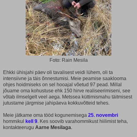
Foto: Rain Mesila
Ehkki ühisjahi päev oli tavalisest veidi lühem, oli ta
intensiivne ja täis õnnestumisi. Meie peamise saaklooma
ohjes hoidmiseks on sel hooajal võetud 97 pead. Millal
jõuame oma kohustuse ehk 150 hirve realiseerimiseni, see
võtab ilmselgelt veel aega. Metssea küttimismahu täitmisest
jutustame järgmise jahipäeva kokkuvõtteid tehes.
Meie jätkame oma tööd kogunemisega
25. novembri
hommikul
kell 9
. Kes soovib varahommikust hiilimist teha,
kontakteerugu
Aarne Mesilaga
.