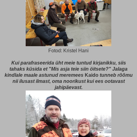
Fotod: Kristel Hani
Kui parafraseerida üht meie tuntud kirjanikku, siis
tahaks küsida et "Mis asja teie siin öitsete?" Jalaga
kindlale maale astunud meremees
Kaido
tunneb rõõmu
nii ilusast ilmast, oma noorikust kui ees ootavast
jahipäevast.