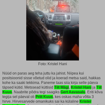
Foto: Kristel Hani
Nüüd on paras aeg teha juttu ka jahist. Niipea kui
positsioonid sisse võetud olid ja koerad metsa said, hakkas
kohe ka saaki tekkima. Paneme taas siia kirja selle päeva
täpsed kütid. Metssead küttisid
Tiit Mägi
,
Kristel Hani
ja
Tiit
Kuus
. Naabrite põdra tegi saagiks
Gert Aavasalu
. Eriti kõva
tegija sel päeval oli
Priit Kuus
, kes oskas maha võtta 3
hirve. Hirvesarvede omanikuks sai ka külaline
Krister